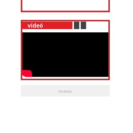
__
videó
___________
.
__
.
__
hirdetés