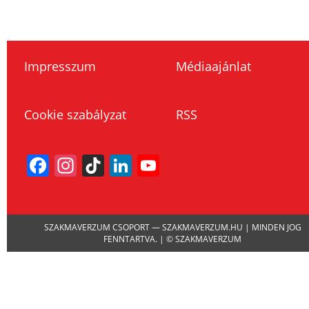
Impresszum
Médiaajánlat
Cookie szabályzat
RSS
Facebook
Instagram
TikTok
LinkedIn
YouTube
Channel
SZAKMAVERZUM CSOPORT — SZAKMAVERZUM.HU | MINDEN JOG
FENNTARTVA. | © SZAKMAVERZUM