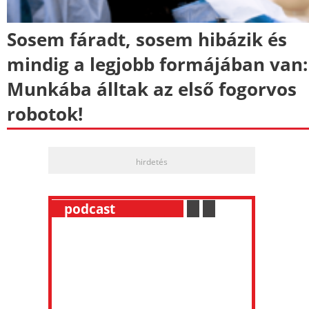
Sosem fáradt, sosem hibázik és
mindig a legjobb formájában van:
Munkába álltak az első fogorvos
robotok!
hirdetés
__
podcast
___________
.
__
.
__