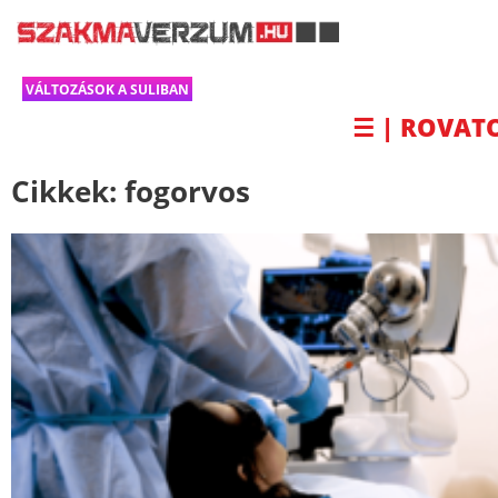
VÁLTOZÁSOK A SULIBAN
☰ | ROVAT
Cikkek:
fogorvos