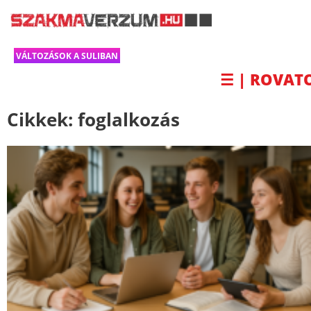
VÁLTOZÁSOK A SULIBAN
☰ | ROVAT
Cikkek:
foglalkozás