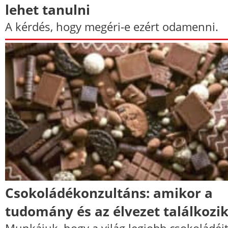
lehet tanulni
A kérdés, hogy megéri-e ezért odamenni.
Csokoládékonzultáns: amikor a
tudomány és az élvezet találkozi
Munkájuk, hogy a világ legjobb csokoládéi