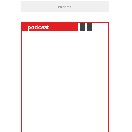
hirdetés
__
podcast
___________
.
__
.
__