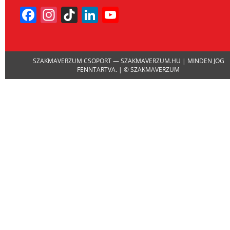
Facebook
Instagram
TikTok
LinkedIn
YouTube
Channel
SZAKMAVERZUM CSOPORT — SZAKMAVERZUM.HU | MINDEN JOG
FENNTARTVA. | © SZAKMAVERZUM