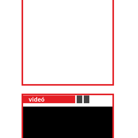
__
videó
___________
.
__
.
__