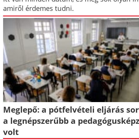
amiről érdemes tudni.
Meglepő: a pótfelvételi eljárás so
a legnépszerűbb a pedagóguskép
volt