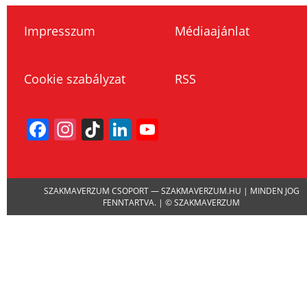
Impresszum
Médiaajánlat
Cookie szabályzat
RSS
Facebook
Instagram
TikTok
LinkedIn
YouTube
Channel
SZAKMAVERZUM CSOPORT — SZAKMAVERZUM.HU | MINDEN JOG
FENNTARTVA. | © SZAKMAVERZUM