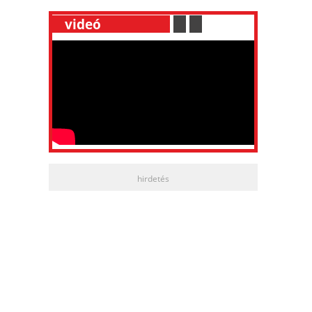
__
videó
___________
.
__
.
__
hirdetés