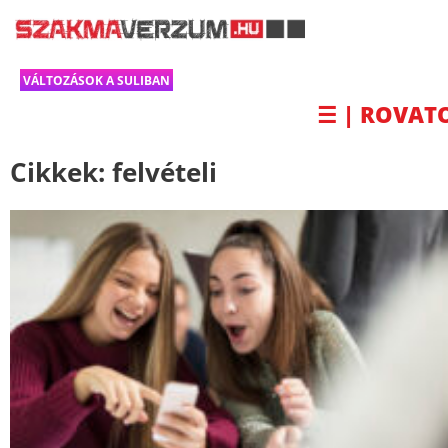
VÁLTOZÁSOK A SULIBAN
☰ | ROVAT
Cikkek:
felvételi