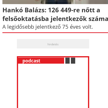
Hankó Balázs: 126 449-re nőtt a
felsőoktatásba jelentkezők szám
A legidősebb jelentkező 75 éves volt.
hirdetés
__
podcast
___________
.
__
.
__