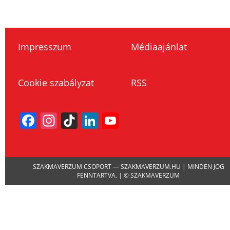
Impresszum
Médiaajánlat
Cookie szabályzat
RSS
Facebook
Instagram
TikTok
LinkedIn
YouTube
Channel
SZAKMAVERZUM CSOPORT — SZAKMAVERZUM.HU | MINDEN JOG
FENNTARTVA. | © SZAKMAVERZUM