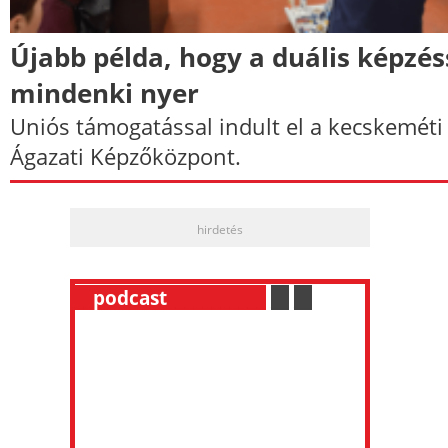
Újabb példa, hogy a duális képzés
mindenki nyer
Uniós támogatással indult el a kecskeméti
Ágazati Képzőközpont.
hirdetés
__
podcast
___________
.
__
.
__