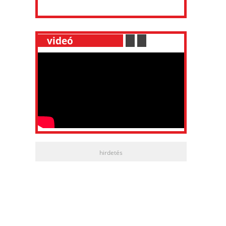
__
videó
___________
.
__
.
__
hirdetés