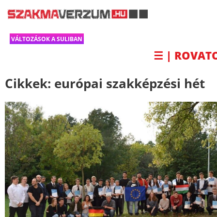
VÁLTOZÁSOK A SULIBAN
☰ | ROVAT
Cikkek:
európai szakképzési hét