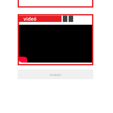
__
videó
___________
.
__
.
__
hirdetés