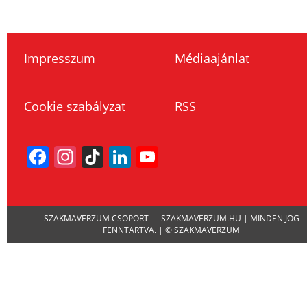
Impresszum
Médiaajánlat
Cookie szabályzat
RSS
Facebook
Instagram
TikTok
LinkedIn
YouTube
Channel
SZAKMAVERZUM CSOPORT — SZAKMAVERZUM.HU | MINDEN JOG
FENNTARTVA. | © SZAKMAVERZUM