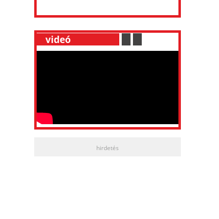
__
videó
___________
.
__
.
__
hirdetés