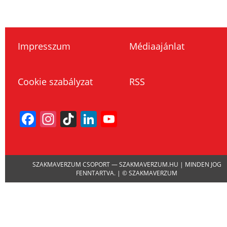
Impresszum
Médiaajánlat
Cookie szabályzat
RSS
Facebook
Instagram
TikTok
LinkedIn
YouTube
Channel
SZAKMAVERZUM CSOPORT — SZAKMAVERZUM.HU | MINDEN JOG
FENNTARTVA. | © SZAKMAVERZUM