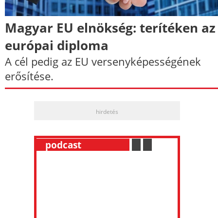
Magyar EU elnökség: terítéken az
európai diploma
A cél pedig az EU versenyképességének
erősítése.
hirdetés
__
podcast
___________
.
__
.
__