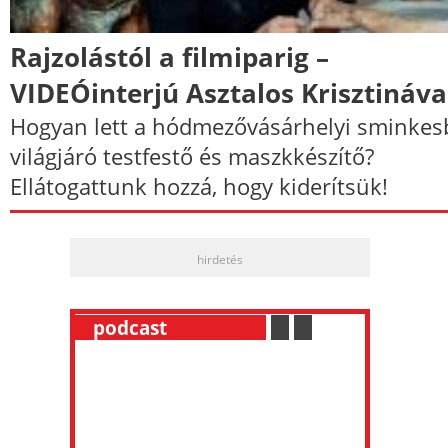
Rajzolástól a filmiparig –
VIDEÓinterjú Asztalos Krisztináva
Hogyan lett a hódmezővásárhelyi sminkes
világjáró testfestő és maszkkészítő?
Ellátogattunk hozzá, hogy kiderítsük!
hirdetés
__
podcast
___________
.
__
.
__