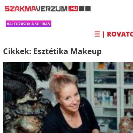
VÁLTOZÁSOK A SULIBAN
☰ | ROVAT
Cikkek:
Esztétika Makeup