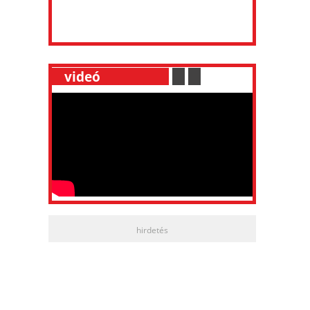
__
videó
___________
.
__
.
__
hirdetés