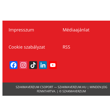
Impresszum
Médiaajánlat
Cookie szabályzat
RSS
Facebook
Instagram
TikTok
LinkedIn
YouTube
Channel
SZAKMAVERZUM CSOPORT — SZAKMAVERZUM.HU | MINDEN JOG
FENNTARTVA. | © SZAKMAVERZUM