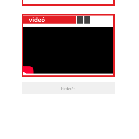
__
videó
___________
.
__
.
__
hirdetés