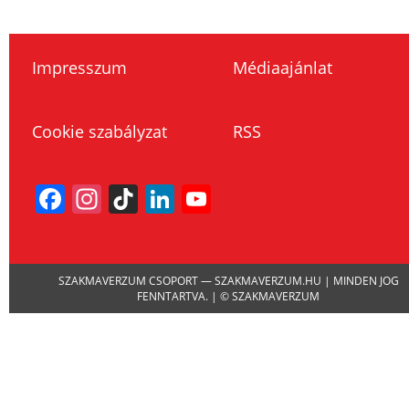
Impresszum
Médiaajánlat
Cookie szabályzat
RSS
Facebook
Instagram
TikTok
LinkedIn
YouTube
Channel
SZAKMAVERZUM CSOPORT — SZAKMAVERZUM.HU | MINDEN JOG
FENNTARTVA. | © SZAKMAVERZUM