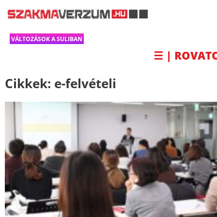
VÁLTOZÁSOK A SULIBAN
☰ | ROVAT
Cikkek:
e-felvételi