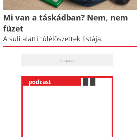
Mi van a táskádban? Nem, nem
füzet
A suli alatti túlélőszettek listája.
hirdetés
__
podcast
___________
.
__
.
__