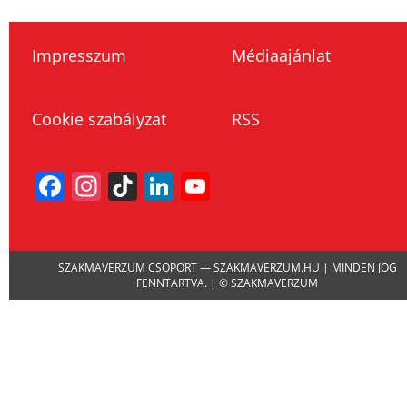
Impresszum
Médiaajánlat
Cookie szabályzat
RSS
Facebook
Instagram
TikTok
LinkedIn
YouTube
Channel
SZAKMAVERZUM CSOPORT — SZAKMAVERZUM.HU | MINDEN JOG
FENNTARTVA. | © SZAKMAVERZUM