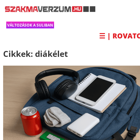
VÁLTOZÁSOK A SULIBAN
☰ | ROVAT
Cikkek:
diákélet