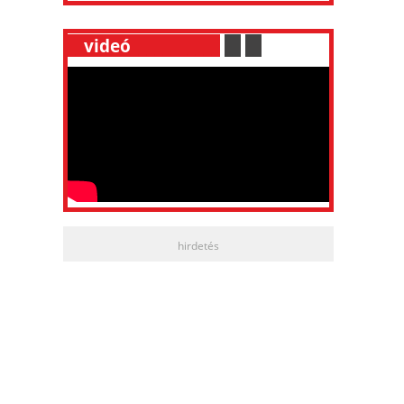
__
videó
___________
.
__
.
__
hirdetés