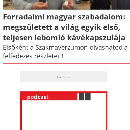
Forradalmi magyar szabadalom:
megszületett a világ egyik első,
teljesen lebomló kávékapszulája
Elsőként a Szakmaverzumon olvashatod a
felfedezés részleteit!
hirdetés
__
podcast
___________
.
__
.
__