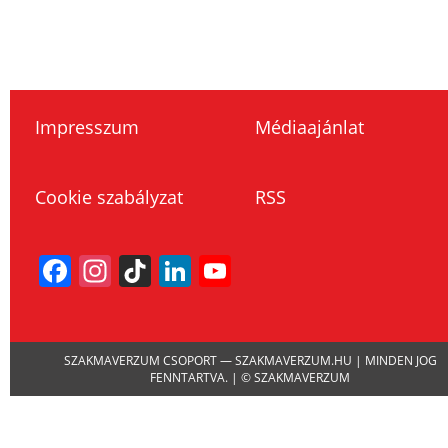
Impresszum
Médiaajánlat
Cookie szabályzat
RSS
Facebook
Instagram
TikTok
LinkedIn
YouTube
Channel
SZAKMAVERZUM CSOPORT — SZAKMAVERZUM.HU | MINDEN JOG
FENNTARTVA. | © SZAKMAVERZUM