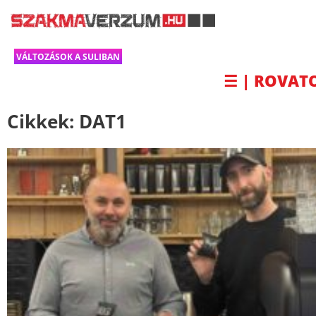
VÁLTOZÁSOK A SULIBAN
☰ | ROVAT
Cikkek:
DAT1