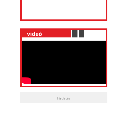
__
videó
___________
.
__
.
__
hirdetés