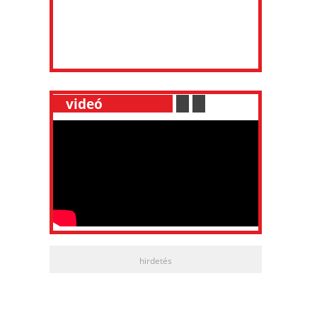
__
videó
___________
.
__
.
__
hirdetés