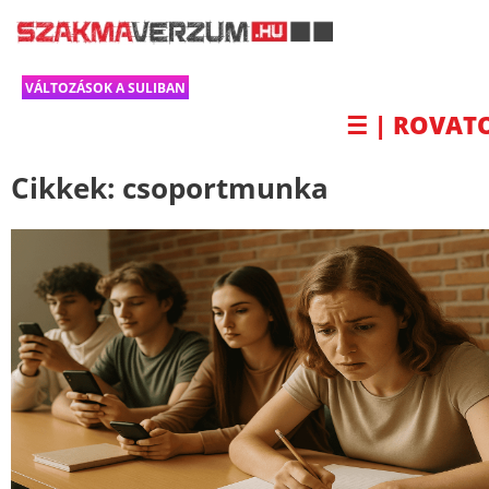
VÁLTOZÁSOK A SULIBAN
☰ | ROVAT
Cikkek:
csoportmunka