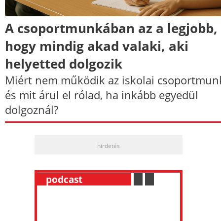
A csoportmunkában az a legjobb,
hogy mindig akad valaki, aki
helyetted dolgozik
Miért nem működik az iskolai csoportmun
és mit árul el rólad, ha inkább egyedül
dolgoznál?
hirdetés
__
podcast
___________
.
__
.
__