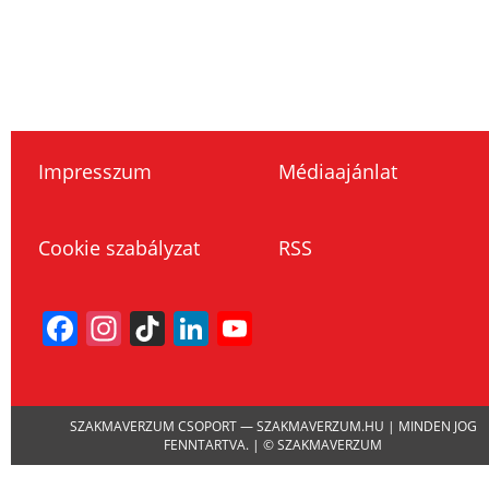
Impresszum
Médiaajánlat
Cookie szabályzat
RSS
Facebook
Instagram
TikTok
LinkedIn
YouTube
Channel
SZAKMAVERZUM CSOPORT — SZAKMAVERZUM.HU | MINDEN JOG
FENNTARTVA. | © SZAKMAVERZUM