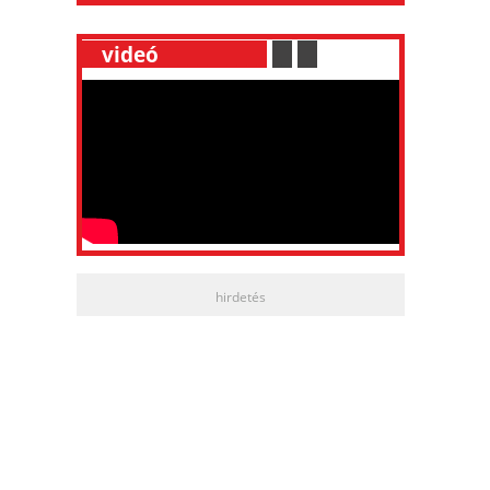
__
videó
___________
.
__
.
__
hirdetés