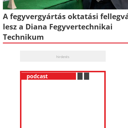
A fegyvergyártás oktatási fellegv
lesz a Diana Fegyvertechnikai
Technikum
hirdetés
__
podcast
___________
.
__
.
__