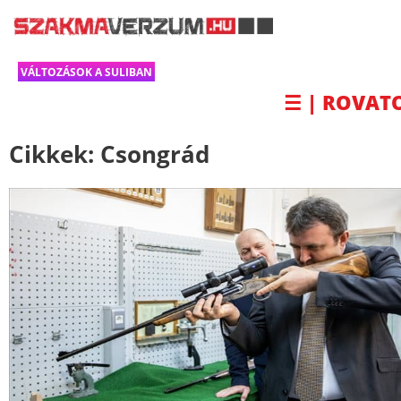
VÁLTOZÁSOK A SULIBAN
☰ | ROVAT
Cikkek:
Csongrád