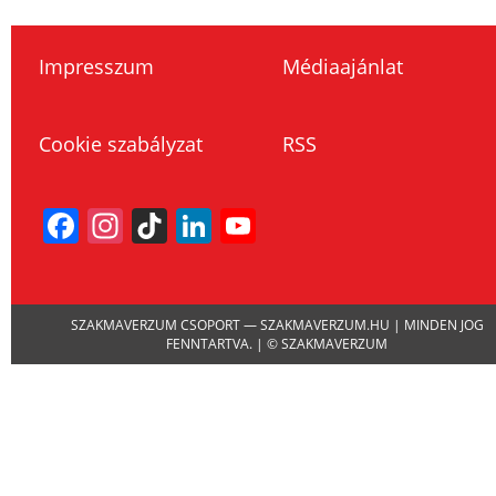
Impresszum
Médiaajánlat
Cookie szabályzat
RSS
Facebook
Instagram
TikTok
LinkedIn
YouTube
Channel
SZAKMAVERZUM CSOPORT — SZAKMAVERZUM.HU | MINDEN JOG
FENNTARTVA. | © SZAKMAVERZUM