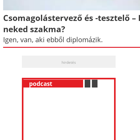
Csomagolástervező és -tesztelő – 
neked szakma?
Igen, van, aki ebből diplomázik.
hirdetés
__
podcast
___________
.
__
.
__