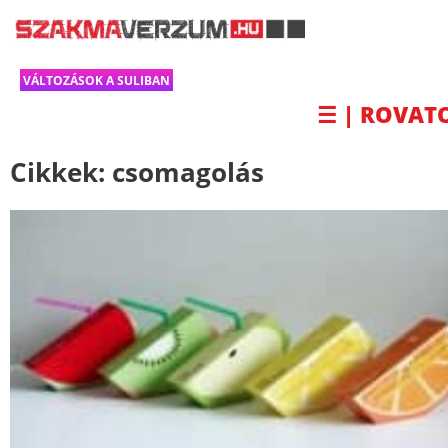
VÁLTOZÁSOK A SULIBAN
☰ | ROVAT
Cikkek:
csomagolás