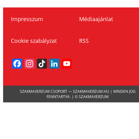
Impresszum
Médiaajánlat
Cookie szabályzat
RSS
Facebook
Instagram
TikTok
LinkedIn
YouTube
Channel
SZAKMAVERZUM CSOPORT — SZAKMAVERZUM.HU | MINDEN JOG
FENNTARTVA. | © SZAKMAVERZUM