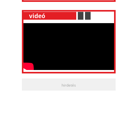
__
videó
___________
.
__
.
__
hirdetés