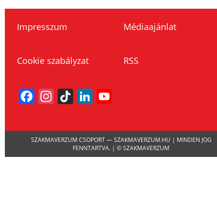
Impresszum
Médiaajánlat
Cookie szabályzat
RSS
Facebook
Instagram
TikTok
LinkedIn
YouTube
Channel
SZAKMAVERZUM CSOPORT — SZAKMAVERZUM.HU | MINDEN JOG
FENNTARTVA. | © SZAKMAVERZUM