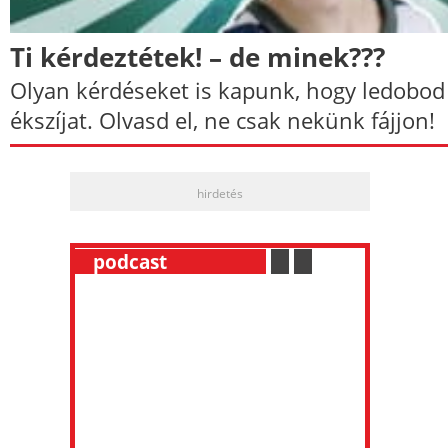
Ti kérdeztétek! – de minek???
Olyan kérdéseket is kapunk, hogy ledobod
ékszíjat. Olvasd el, ne csak nekünk fájjon!
hirdetés
__
podcast
___________
.
__
.
__