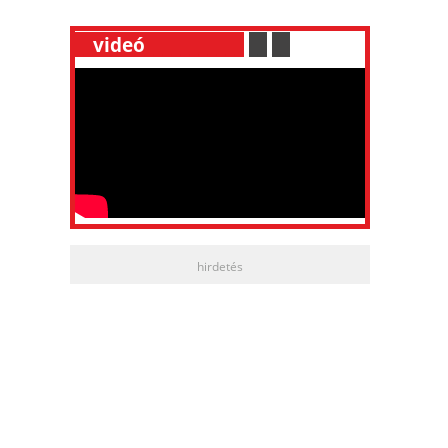
__
videó
___________
.
__
.
__
hirdetés