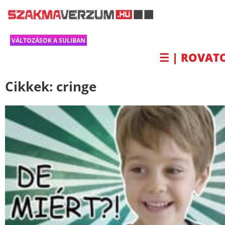
VÁLTOZÁSOK A SULIBAN
☰ | ROVAT
Cikkek:
cringe