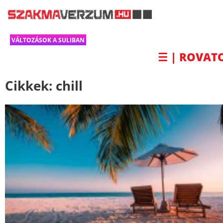
VÁLTOZÁSOK A SULIBAN
☰ | ROVAT
Cikkek:
chill