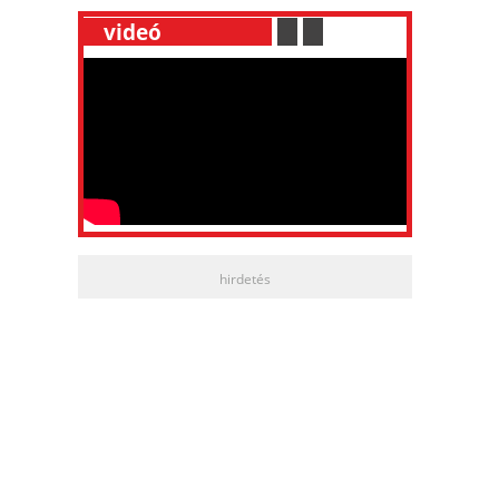
__
videó
___________
.
__
.
__
hirdetés