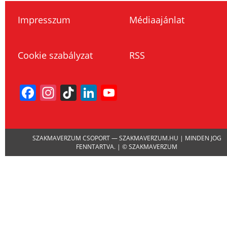
Impresszum
Médiaajánlat
Cookie szabályzat
RSS
Facebook
Instagram
TikTok
LinkedIn
YouTube
Channel
SZAKMAVERZUM CSOPORT — SZAKMAVERZUM.HU | MINDEN JOG
FENNTARTVA. | © SZAKMAVERZUM