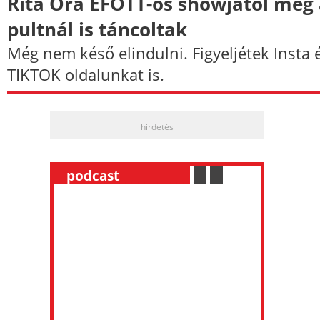
Rita Ora EFOTT-os showjától még
pultnál is táncoltak
Még nem késő elindulni. Figyeljétek Insta 
TIKTOK oldalunkat is.
hirdetés
__
podcast
___________
.
__
.
__