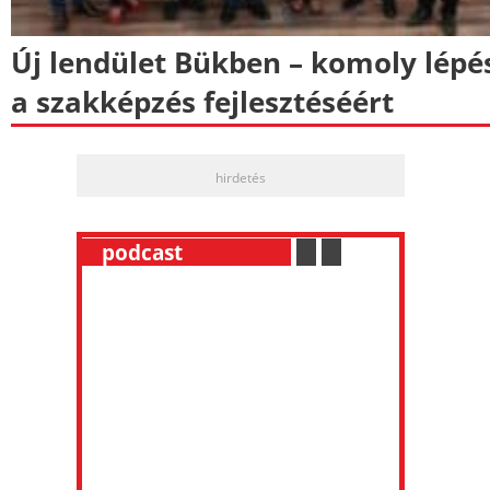
Új lendület Bükben – komoly lépé
a szakképzés fejlesztéséért
hirdetés
__
podcast
___________
.
__
.
__