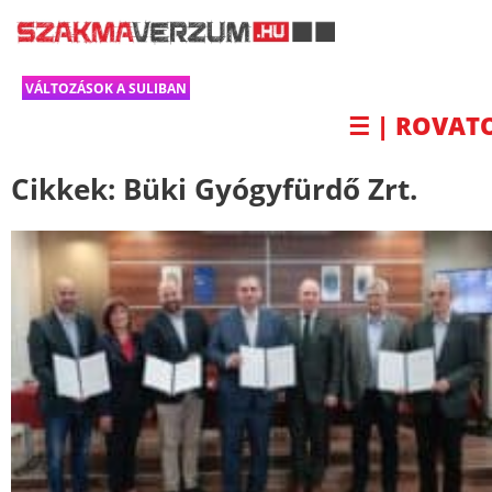
VÁLTOZÁSOK A SULIBAN
☰ | ROVAT
Cikkek:
Büki Gyógyfürdő Zrt.