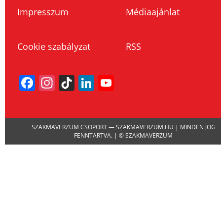
Impresszum
Médiaajánlat
Cookie szabályzat
RSS
Facebook
Instagram
TikTok
LinkedIn
YouTube
Channel
SZAKMAVERZUM CSOPORT — SZAKMAVERZUM.HU | MINDEN JOG
FENNTARTVA. | © SZAKMAVERZUM