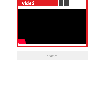
__
videó
___________
.
__
.
__
hirdetés