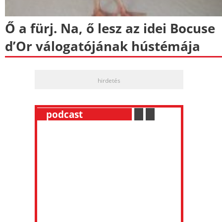
Ő a fürj. Na, ő lesz az idei Bocuse
d’Or válogatójának hústémája
hirdetés
__
podcast
___________
.
__
.
__