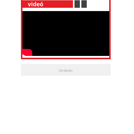
__
videó
___________
.
__
.
__
hirdetés