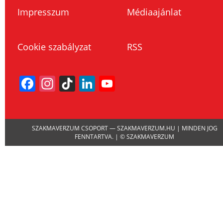
Impresszum
Médiaajánlat
Cookie szabályzat
RSS
Facebook
Instagram
TikTok
LinkedIn
YouTube
Channel
SZAKMAVERZUM CSOPORT — SZAKMAVERZUM.HU | MINDEN JOG
FENNTARTVA. | © SZAKMAVERZUM