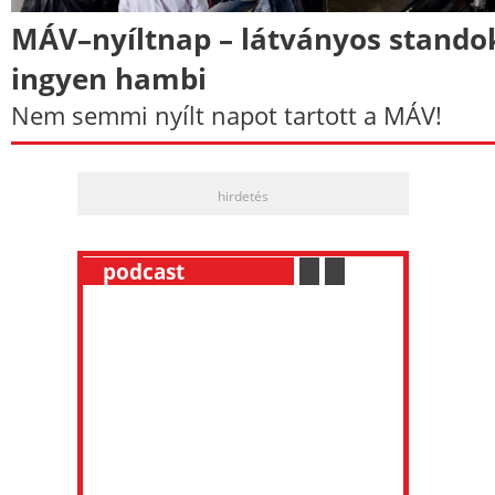
MÁV–nyíltnap – látványos stando
ingyen hambi
Nem semmi nyílt napot tartott a MÁV!
hirdetés
__
podcast
___________
.
__
.
__