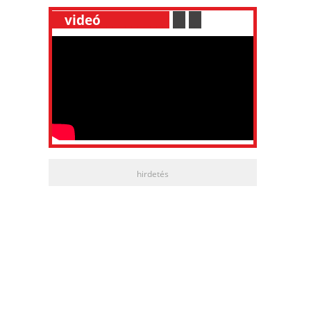
__
videó
___________
.
__
.
__
hirdetés