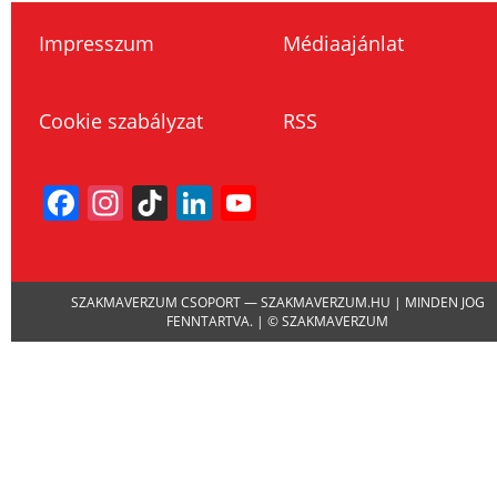
Impresszum
Médiaajánlat
Cookie szabályzat
RSS
Facebook
Instagram
TikTok
LinkedIn
YouTube
Channel
SZAKMAVERZUM CSOPORT — SZAKMAVERZUM.HU | MINDEN JOG
FENNTARTVA. | © SZAKMAVERZUM