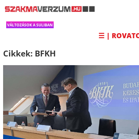
VÁLTOZÁSOK A SULIBAN
☰ | ROVAT
Cikkek:
BFKH