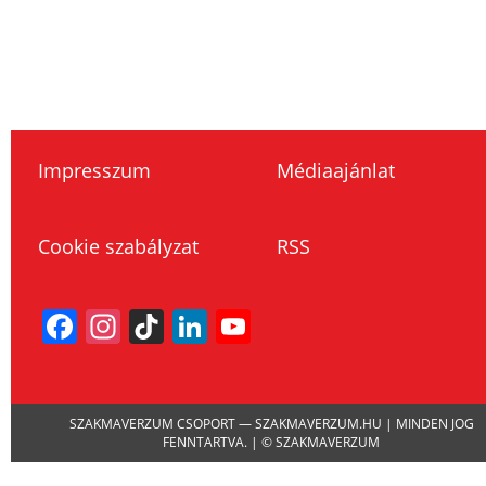
Impresszum
Médiaajánlat
Cookie szabályzat
RSS
Facebook
Instagram
TikTok
LinkedIn
YouTube
Channel
SZAKMAVERZUM CSOPORT — SZAKMAVERZUM.HU | MINDEN JOG
FENNTARTVA. | © SZAKMAVERZUM