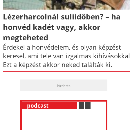
Lézerharcolnál suliidőben? – ha
honvéd kadét vagy, akkor
megteheted
Érdekel a honvédelem, és olyan képzést
keresel, ami tele van izgalmas kihívásokkal
Ezt a képzést akkor neked találták ki.
hirdetés
__
podcast
___________
.
__
.
__