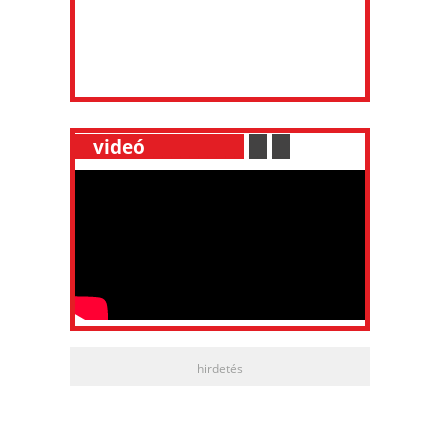
__
videó
___________
.
__
.
__
hirdetés