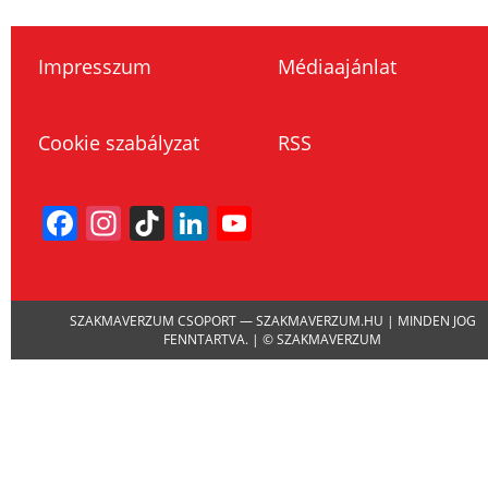
Impresszum
Médiaajánlat
Cookie szabályzat
RSS
Facebook
Instagram
TikTok
LinkedIn
YouTube
Channel
SZAKMAVERZUM CSOPORT — SZAKMAVERZUM.HU | MINDEN JOG
FENNTARTVA. | © SZAKMAVERZUM