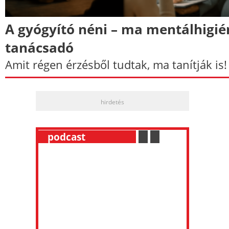
A gyógyító néni – ma mentálhigié
tanácsadó
Amit régen érzésből tudtak, ma tanítják is!
hirdetés
__
podcast
___________
.
__
.
__