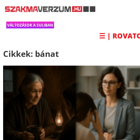
VÁLTOZÁSOK A SULIBAN
☰ | ROVAT
Cikkek:
bánat