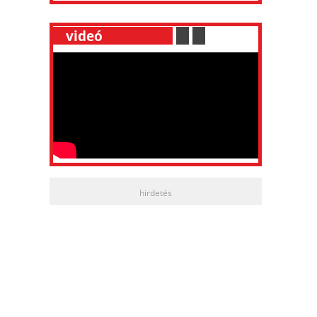
__
videó
___________
.
__
.
__
hirdetés