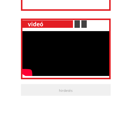
__
videó
___________
.
__
.
__
hirdetés