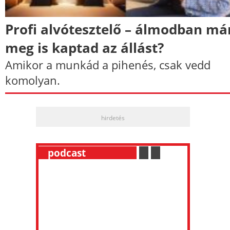
Profi alvótesztelő – álmodban má
meg is kaptad az állást?
Amikor a munkád a pihenés, csak vedd
komolyan.
hirdetés
__
podcast
___________
.
__
.
__