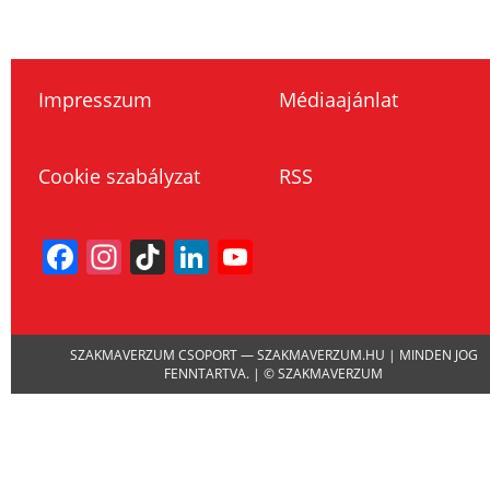
Impresszum
Médiaajánlat
Cookie szabályzat
RSS
Facebook
Instagram
TikTok
LinkedIn
YouTube
Channel
SZAKMAVERZUM CSOPORT — SZAKMAVERZUM.HU | MINDEN JOG
FENNTARTVA. | © SZAKMAVERZUM