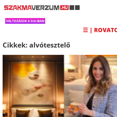
VÁLTOZÁSOK A SULIBAN
☰ | ROVAT
Cikkek:
alvótesztelő