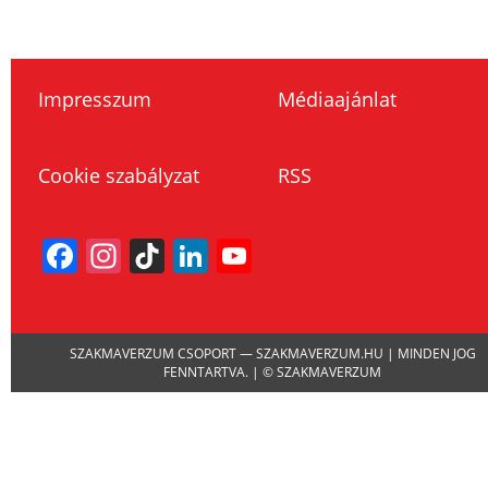
Impresszum
Médiaajánlat
Cookie szabályzat
RSS
Facebook
Instagram
TikTok
LinkedIn
YouTube
Channel
SZAKMAVERZUM CSOPORT — SZAKMAVERZUM.HU | MINDEN JOG
FENNTARTVA. | © SZAKMAVERZUM