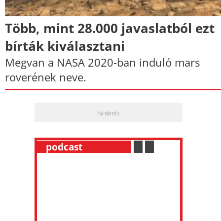
Több, mint 28.000 javaslatból ezt
bírták kiválasztani
Megvan a NASA 2020-ban induló mars
roverének neve.
hirdetés
__
podcast
___________
.
__
.
__