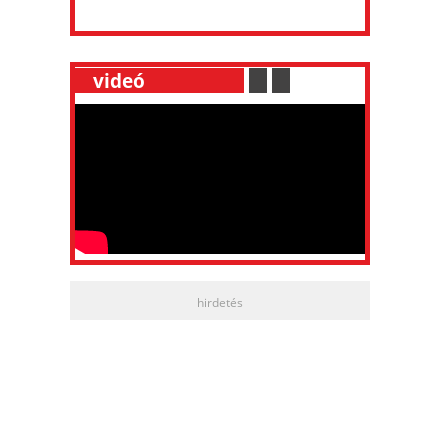
__
videó
___________
.
__
.
__
hirdetés