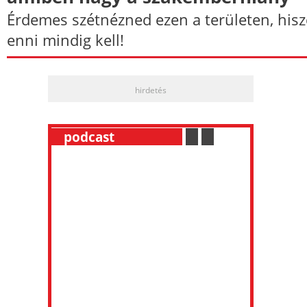
Érdemes szétnézned ezen a területen, his
enni mindig kell!
hirdetés
__
podcast
___________
.
__
.
__