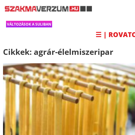
VÁLTOZÁSOK A SULIBAN
☰ | ROVAT
Cikkek:
agrár-élelmiszeripar