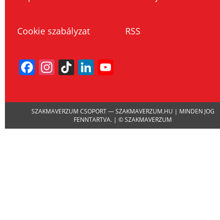
Cookie szabályzat
RSS
Facebook
Instagram
TikTok
LinkedIn
YouTube
Channel
SZAKMAVERZUM CSOPORT — SZAKMAVERZUM.HU | MINDEN JOG
FENNTARTVA. | © SZAKMAVERZUM