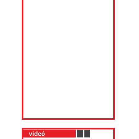
__
videó
___________
.
__
.
__