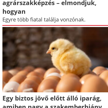
agrárszakképzés – elmondjuk,
hogyan
Egyre több fiatal találja vonzónak.
Egy biztos jövő előtt álló iparág,
amiben nagy a szakemberhiány