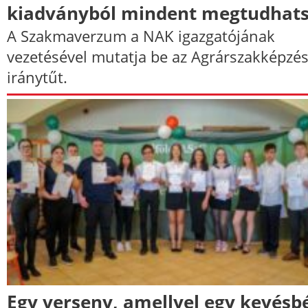
kiadványból mindent megtudhat
A Szakmaverzum a NAK igazgatójának
vezetésével mutatja be az Agrárszakképzés
iránytűt.
Egy verseny, amellyel egy kevésb