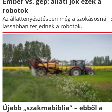
Ember vs. gép: állati jók ezek a
robotok
Az állattenyésztésben még a szokásosnál i
lassabban terjednek a robotok.
Újabb „szakmabiblia” – ebből a