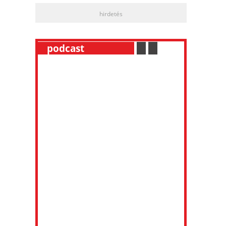
hirdetés
__
podcast
___________
.
__
.
__