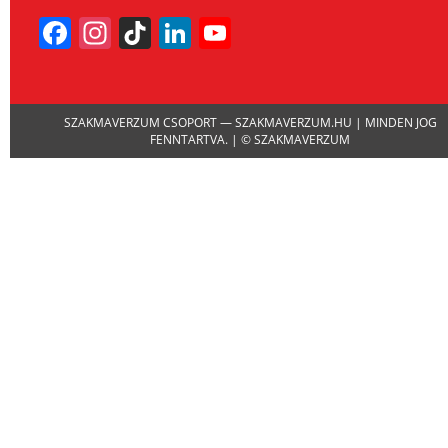
Facebook
Instagram
TikTok
LinkedIn
YouTube
Channel
SZAKMAVERZUM CSOPORT — SZAKMAVERZUM.HU | MINDEN JOG
FENNTARTVA. | © SZAKMAVERZUM