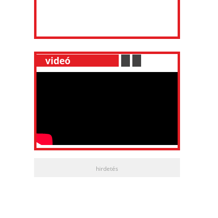
__
videó
___________
.
__
.
__
hirdetés