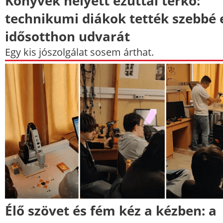
Könyvek helyett ezúttal térkő:
technikumi diákok tették szebbé 
idősotthon udvarát
Egy kis jószolgálat sosem árthat.
Élő szövet és fém kéz a kézben: a