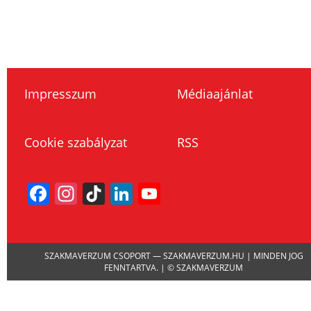
Impresszum
Médiaajánlat
Cookie szabályzat
RSS
Facebook
Instagram
TikTok
LinkedIn
YouTube
Channel
SZAKMAVERZUM CSOPORT — SZAKMAVERZUM.HU | MINDEN JOG
FENNTARTVA. | © SZAKMAVERZUM