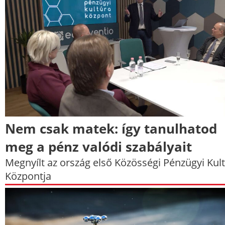
Nem csak matek: így tanulhatod
meg a pénz valódi szabályait
Megnyílt az ország első Közösségi Pénzügyi Kul
Központja