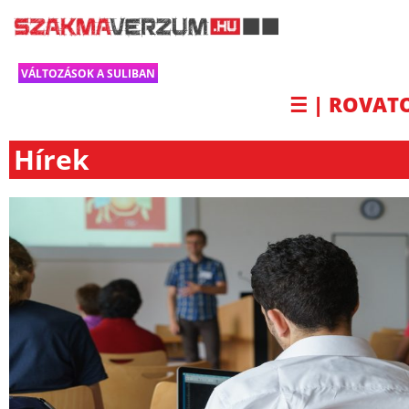
VÁLTOZÁSOK A SULIBAN
☰ | ROVAT
Hírek