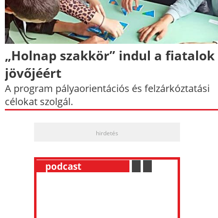
„Holnap szakkör” indul a fiatalok
jövőjéért
A program pályaorientációs és felzárkóztatási
célokat szolgál.
hirdetés
__
podcast
___________
.
__
.
__