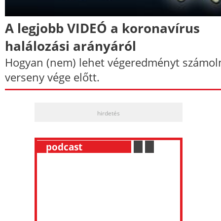
A legjobb VIDEÓ a koronavírus
halálozási arányáról
Hogyan (nem) lehet végeredményt számoln
verseny vége előtt.
hirdetés
__
podcast
___________
.
__
.
__