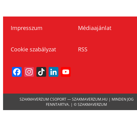
Impresszum
Médiaajánlat
Cookie szabályzat
RSS
Facebook
Instagram
TikTok
LinkedIn
YouTube
Channel
SZAKMAVERZUM CSOPORT — SZAKMAVERZUM.HU | MINDEN JOG
FENNTARTVA. | © SZAKMAVERZUM