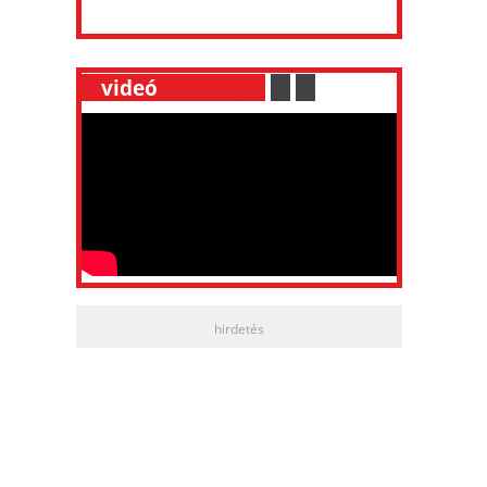
__
videó
___________
.
__
.
__
hirdetés