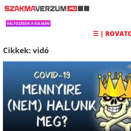
VÁLTOZÁSOK A SULIBAN
☰ | ROVAT
Cikkek:
vidó