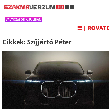
VÁLTOZÁSOK A SULIBAN
☰ | ROVAT
Cikkek:
Szíjjártó Péter