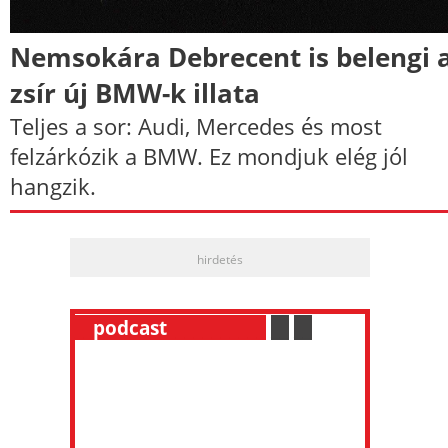
Nemsokára Debrecent is belengi 
zsír új BMW-k illata
Teljes a sor: Audi, Mercedes és most
felzárkózik a BMW. Ez mondjuk elég jól
hangzik.
hirdetés
__
podcast
___________
.
__
.
__