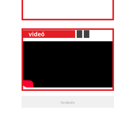
__
videó
___________
.
__
.
__
hirdetés