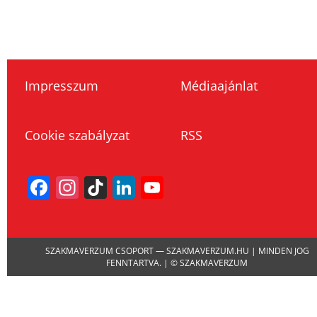
Impresszum
Médiaajánlat
Cookie szabályzat
RSS
Facebook
Instagram
TikTok
LinkedIn
YouTube
Channel
SZAKMAVERZUM CSOPORT — SZAKMAVERZUM.HU | MINDEN JOG
FENNTARTVA. | © SZAKMAVERZUM