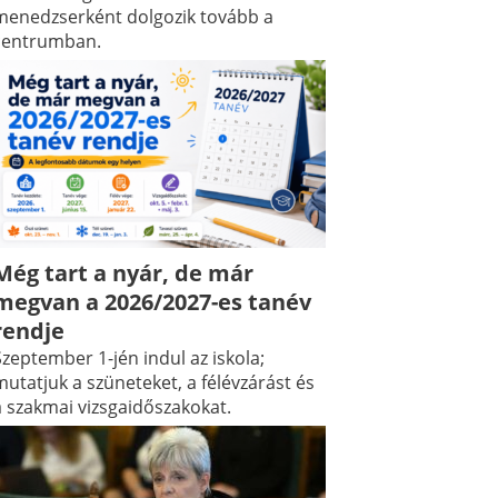
menedzserként dolgozik tovább a
centrumban.
Még tart a nyár, de már
megvan a 2026/2027-es tanév
rendje
zeptember 1-jén indul az iskola;
utatjuk a szüneteket, a félévzárást és
a szakmai vizsgaidőszakokat.