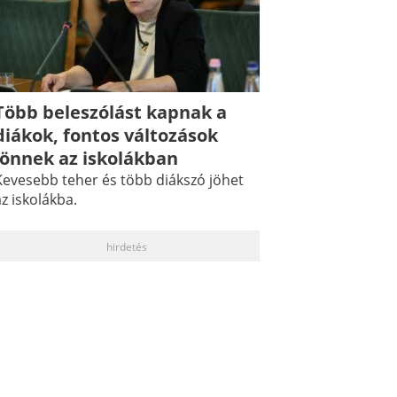
Több beleszólást kapnak a
diákok, fontos változások
jönnek az iskolákban
Kevesebb teher és több diákszó jöhet
z iskolákba.
hirdetés