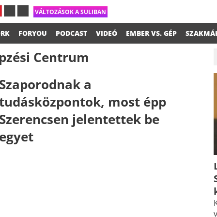
VÁLTOZÁSOK A SULIBAN
RK
FORYOU
PODCAST
VIDEÓ
EMBER VS. GÉP
SZAKMÁ
épzési Centrum
Szaporodnak a
tudásközpontok, most épp
Szerencsen jelentettek be
egyet
K
v