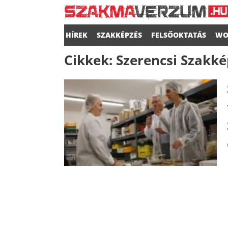
HÍREK
SZAKKÉPZÉS
FELSŐOKTATÁS
WO
Cikkek:
Szerencsi Szakk