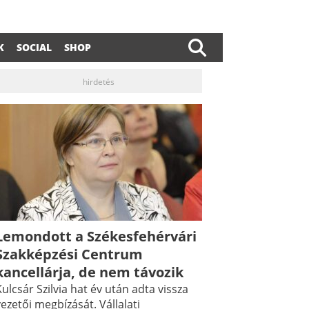
K
SOCIAL
SHOP
hirdetés
Lemondott a Székesfehérvári
Szakképzési Centrum
kancellárja, de nem távozik
ulcsár Szilvia hat év után adta vissza
ezetői megbízását. Vállalati