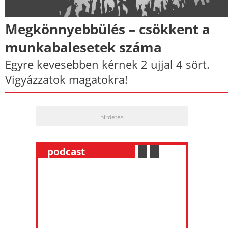
Megkönnyebbülés – csökkent a
munkabalesetek száma
Egyre kevesebben kérnek 2 ujjal 4 sört.
Vigyázzatok magatokra!
hirdetés
__
podcast
___________
.
__
.
__