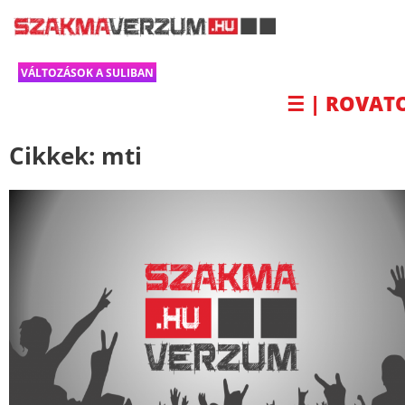
VÁLTOZÁSOK A SULIBAN
☰ | ROVAT
Cikkek:
mti