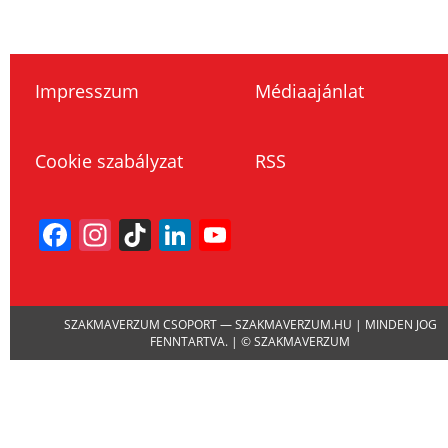
Impresszum
Médiaajánlat
Cookie szabályzat
RSS
Facebook
Instagram
TikTok
LinkedIn
YouTube
Channel
SZAKMAVERZUM CSOPORT — SZAKMAVERZUM.HU | MINDEN JOG
FENNTARTVA. | © SZAKMAVERZUM