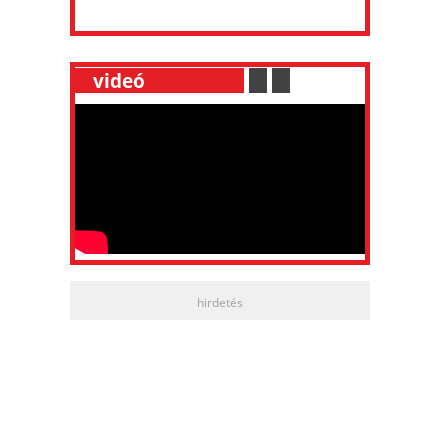
__
videó
___________
.
__
.
__
hirdetés