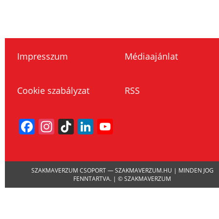
Impresszum
Médiaajánlat
Cookie szabályzat
RSS
Facebook
Instagram
TikTok
LinkedIn
YouTube
Channel
SZAKMAVERZUM CSOPORT — SZAKMAVERZUM.HU | MINDEN JOG
FENNTARTVA. | © SZAKMAVERZUM