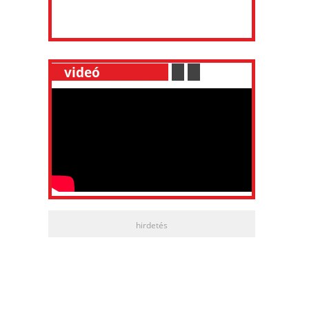
__
videó
___________
.
__
.
__
hirdetés