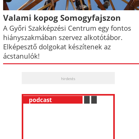
Valami kopog Somogyfajszon
A Győri Szakképzési Centrum egy fontos
hiányszakmában szervez alkotótábor.
Elképesztő dolgokat készítenek az
ácstanulók!
hirdetés
__
podcast
___________
.
__
.
__