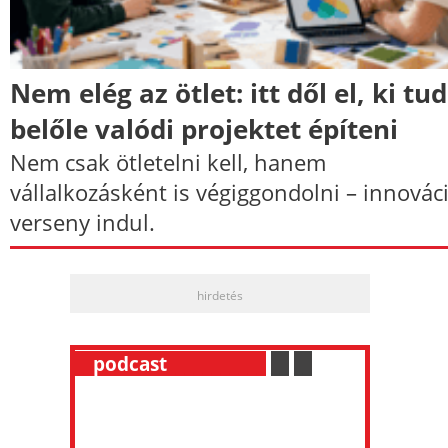
Nem elég az ötlet: itt dől el, ki tud
belőle valódi projektet építeni
Nem csak ötletelni kell, hanem
vállalkozásként is végiggondolni – innovác
verseny indul.
hirdetés
__
podcast
___________
.
__
.
__