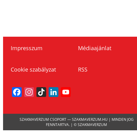
Impresszum
Médiaajánlat
Cookie szabályzat
RSS
Facebook
Instagram
TikTok
LinkedIn
YouTube
Channel
SZAKMAVERZUM CSOPORT — SZAKMAVERZUM.HU | MINDEN JOG
FENNTARTVA. | © SZAKMAVERZUM