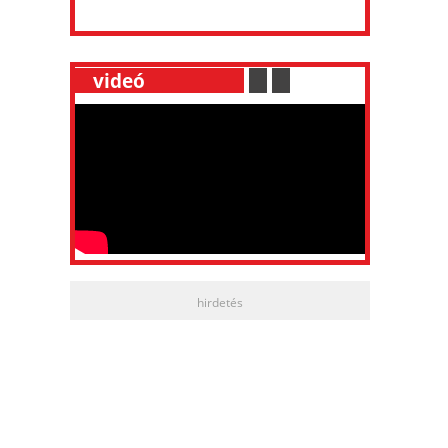
__
videó
___________
.
__
.
__
hirdetés