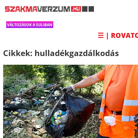
VÁLTOZÁSOK A SULIBAN
☰ | ROVAT
Cikkek:
hulladékgazdálkodás