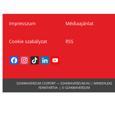
Impresszum
Médiaajánlat
Cookie szabályzat
RSS
Facebook
Instagram
TikTok
LinkedIn
YouTube
Channel
SZAKMAVERZUM CSOPORT — SZAKMAVERZUM.HU | MINDEN JOG
FENNTARTVA. | © SZAKMAVERZUM