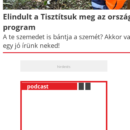
Elindult a Tisztítsuk meg az orszá
program
A te szemedet is bántja a szemét? Akkor v
egy jó írünk neked!
hirdetés
__
podcast
___________
.
__
.
__