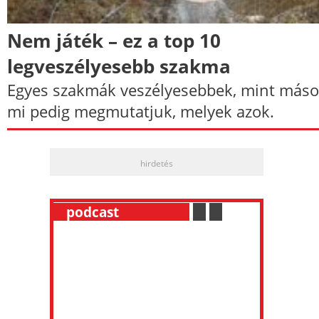
Nem játék – ez a top 10
legveszélyesebb szakma
Egyes szakmák veszélyesebbek, mint máso
mi pedig megmutatjuk, melyek azok.
hirdetés
__
podcast
___________
.
__
.
__