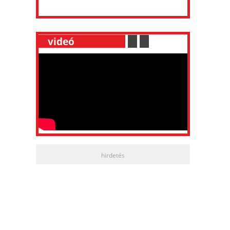
__
videó
___________
.
__
.
__
hirdetés