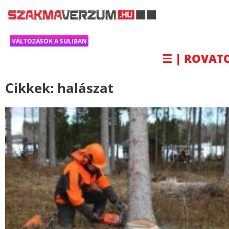
VÁLTOZÁSOK A SULIBAN
☰ | ROVAT
Cikkek:
halászat