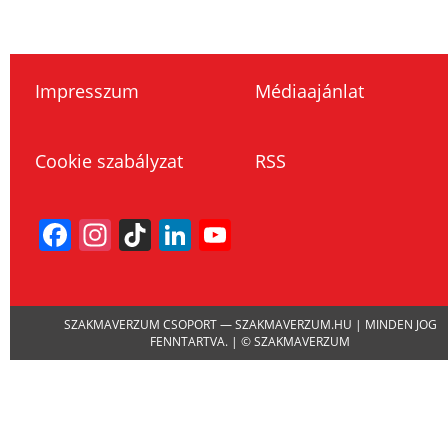
Impresszum
Médiaajánlat
Cookie szabályzat
RSS
Facebook
Instagram
TikTok
LinkedIn
YouTube
Channel
SZAKMAVERZUM CSOPORT — SZAKMAVERZUM.HU | MINDEN JOG
FENNTARTVA. | © SZAKMAVERZUM