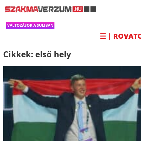
VÁLTOZÁSOK A SULIBAN
☰ | ROVAT
Cikkek:
első hely