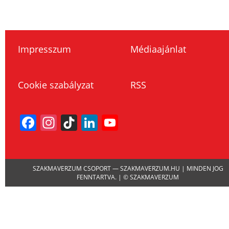
Impresszum
Médiaajánlat
Cookie szabályzat
RSS
Facebook
Instagram
TikTok
LinkedIn
YouTube
Channel
SZAKMAVERZUM CSOPORT — SZAKMAVERZUM.HU | MINDEN JOG
FENNTARTVA. | © SZAKMAVERZUM