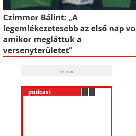
Czimmer Bálint: „A
legemlékezetesebb az első nap vol
amikor megláttuk a
versenyterületet”
hirdetés
__
podcast
___________
.
__
.
__