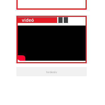
__
videó
___________
.
__
.
__
hirdetés