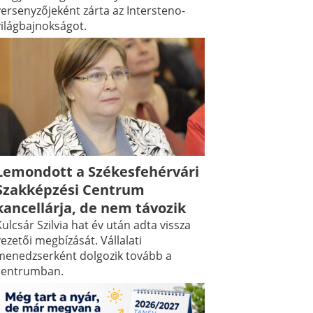
versenyzőjeként zárta az Intersteno-
világbajnokságot.
Lemondott a Székesfehérvári
Szakképzési Centrum
kancellárja, de nem távozik
ulcsár Szilvia hat év után adta vissza
ezetői megbízását. Vállalati
menedzserként dolgozik tovább a
centrumban.