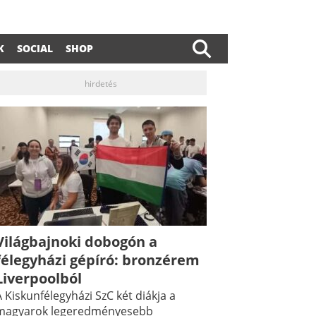
K
SOCIAL
SHOP
hirdetés
Világbajnoki dobogón a
félegyházi gépíró: bronzérem
Liverpoolból
 Kiskunfélegyházi SzC két diákja a
magyarok legeredményesebb