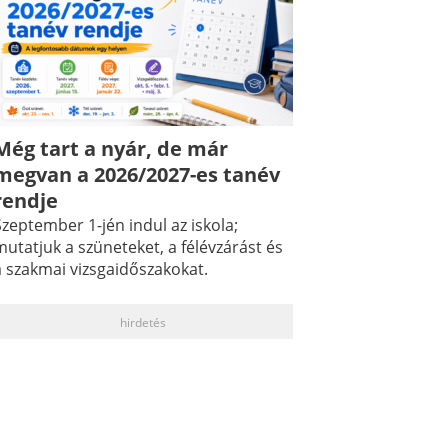
Még tart a nyár, de már
megvan a 2026/2027-es tanév
rendje
zeptember 1-jén indul az iskola;
utatjuk a szüneteket, a félévzárást és
a szakmai vizsgaidőszakokat.
hirdetés