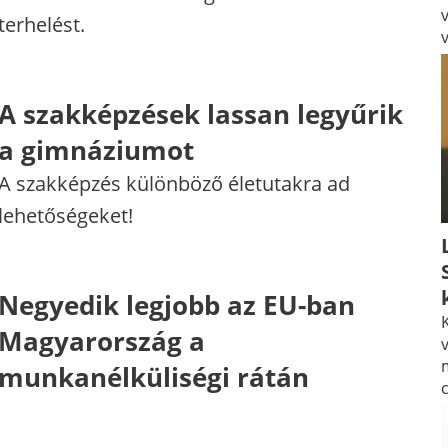
terhelést.
A szakképzések lassan legyűrik
a gimnáziumot
A szakképzés különböző életutakra ad
lehetőségeket!
Negyedik legjobb az EU-ban
K
Magyarország a
v
munkanélküliségi rátán