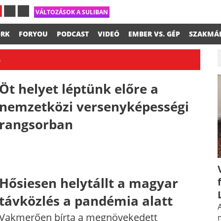
VÁLTOZÁSOK A SULIBAN
RK
FORYOU
PODCAST
VIDEÓ
EMBER VS. GÉP
SZAKMÁ
e
Öt helyet léptünk előre a
nemzetközi versenyképességi
rangsorban
Hősiesen helytállt a magyar
távközlés a pandémia alatt
A
Vakmerően bírta a megnövekedett