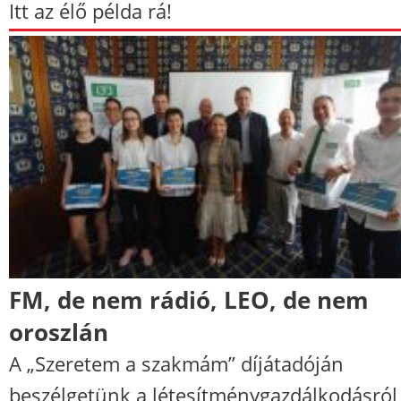
Itt az élő példa rá!
FM, de nem rádió, LEO, de nem
oroszlán
A „Szeretem a szakmám” díjátadóján
beszélgetünk a létesítménygazdálkodásról