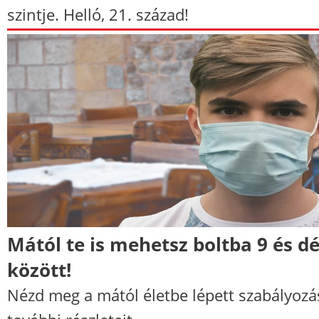
szintje. Helló, 21. század!
Mától te is mehetsz boltba 9 és dé
között!
Nézd meg a mától életbe lépett szabályozá