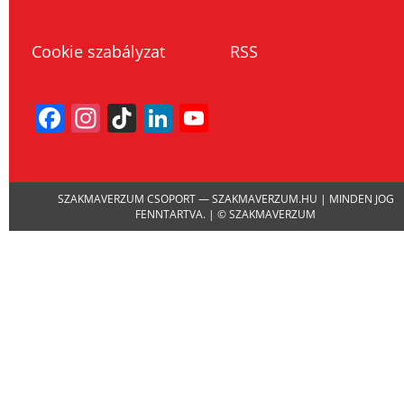
Cookie szabályzat
RSS
Facebook
Instagram
TikTok
LinkedIn
YouTube
Channel
SZAKMAVERZUM CSOPORT — SZAKMAVERZUM.HU | MINDEN JOG
FENNTARTVA. | © SZAKMAVERZUM