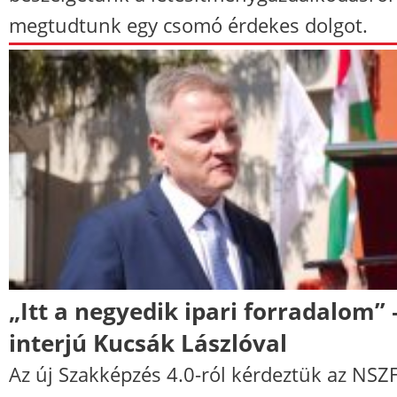
megtudtunk egy csomó érdekes dolgot.
„Itt a negyedik ipari forradalom” 
interjú Kucsák Lászlóval
Az új Szakképzés 4.0-ról kérdeztük az NSZ