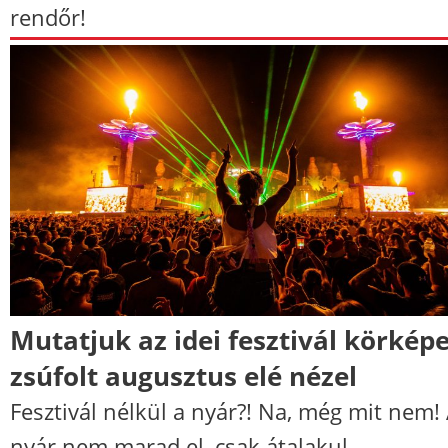
rendőr!
Mutatjuk az idei fesztivál körképe
zsúfolt augusztus elé nézel
Fesztivál nélkül a nyár?! Na, még mit nem!
nyár nem marad el, csak átalakul.