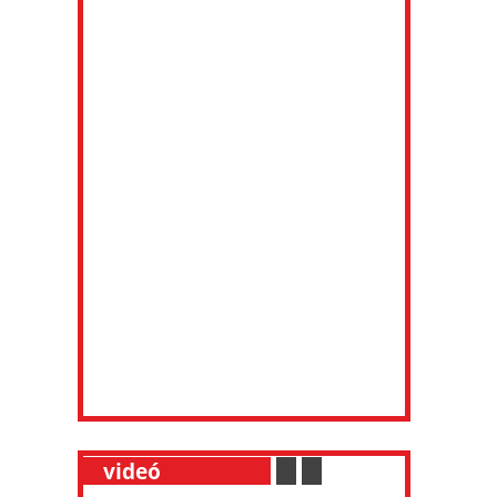
__
videó
___________
.
__
.
__