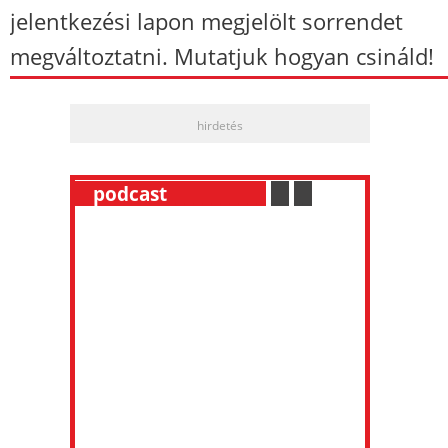
jelentkezési lapon megjelölt sorrendet
megváltoztatni. Mutatjuk hogyan csináld!
hirdetés
__
podcast
___________
.
__
.
__