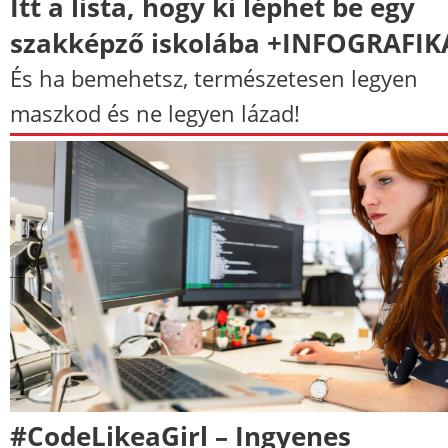
Itt a lista, hogy ki léphet be egy
szakképző iskolába +INFOGRAFIK
És ha bemehetsz, természetesen legyen
maszkod és ne legyen lázad!
#CodeLikeaGirl – Ingyenes