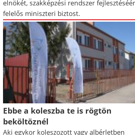
elnökét, szakképzési rendszer fejlesztéséér
felelős miniszteri biztost.
Ebbe a koleszba te is rögtön
beköltöznél
Aki egykor koleszozott vagy albérletben