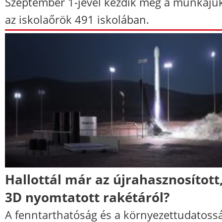
Szeptember 1-jével kezdik meg a munkáju
az iskolaőrök 491 iskolában.
Hallottál már az újrahasznosított
3D nyomtatott rakétáról?
A fenntarthatóság és a környezettudatossá