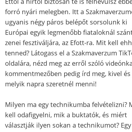
Ettől a hírtől biztosan te is felhevülsz ebb
forró nyári melegben. Itt a Szakmaverzu
ugyanis négy páros belépőt sorsolunk ki
Európai egyik legmenőbb fiataloknál szán
zenei fesztiváljára, az Efott-ra. Mit kell eh
tenned? Látogass el a Szakmaverzum TikT
oldalára, nézd meg az erről szóló videónka
kommentmezőben pedig írd meg, kivel és
melyik napra szeretnél menni!
Milyen ma egy technikumba felvételizni? 
kell odafigyelni, mik a buktatók, és miért
választják ilyen sokan a technikumot? Egy