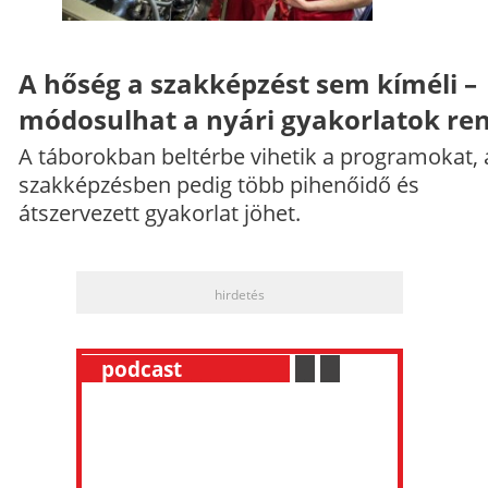
A hőség a szakképzést sem kíméli –
módosulhat a nyári gyakorlatok re
A táborokban beltérbe vihetik a programokat, 
szakképzésben pedig több pihenőidő és
átszervezett gyakorlat jöhet.
hirdetés
__
podcast
___________
.
__
.
__