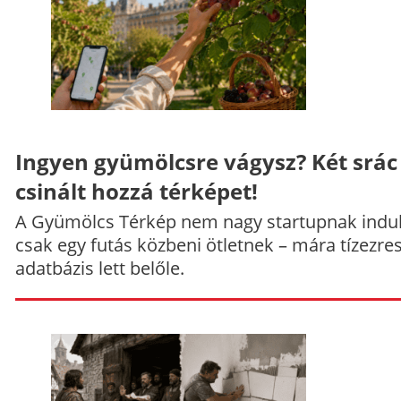
Ingyen gyümölcsre vágysz? Két srác
csinált hozzá térképet!
A Gyümölcs Térkép nem nagy startupnak indul
csak egy futás közbeni ötletnek – mára tízezre
adatbázis lett belőle.