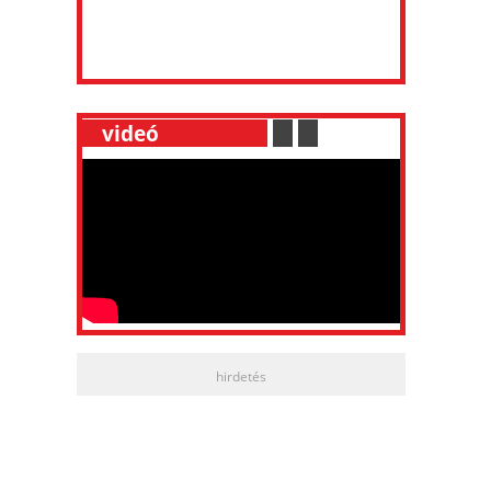
__
videó
___________
.
__
.
__
hirdetés