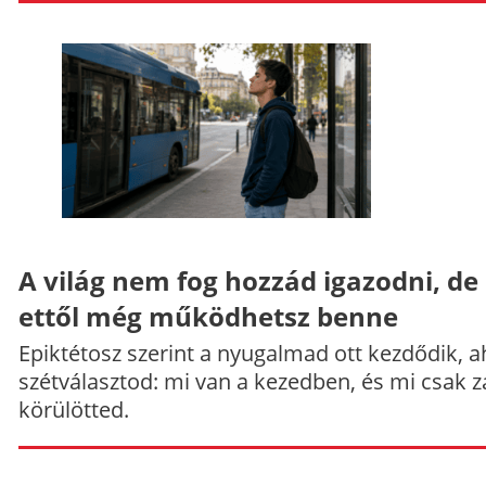
A világ nem fog hozzád igazodni, de
ettől még működhetsz benne
Epiktétosz szerint a nyugalmad ott kezdődik, a
szétválasztod: mi van a kezedben, és mi csak z
körülötted.