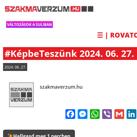
VÁLTOZÁSOK A SULIBAN
☰ | ROVAT
#KépbeTeszünk 2024. 06. 27.
2024. 06. 27.
szakmaverzum.hu
Facebook
Messenge
WhatsA
Viber
Gm
Hallgasd meg 1 percben