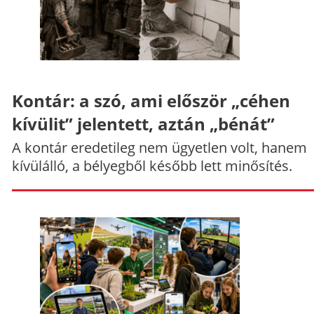
Kontár: a szó, ami először „céhen
kívülit” jelentett, aztán „bénát”
A kontár eredetileg nem ügyetlen volt, hanem
kívülálló, a bélyegből később lett minősítés.