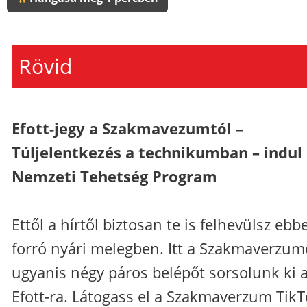
Rövid
Efott-jegy a Szakmavezumtól –
Túljelentkezés a technikumban – indul
Nemzeti Tehetség Program
Ettől a hírtől biztosan te is felhevülsz ebb
forró nyári melegben. Itt a Szakmaverzu
ugyanis négy páros belépőt sorsolunk ki 
Efott-ra. Látogass el a Szakmaverzum Tik