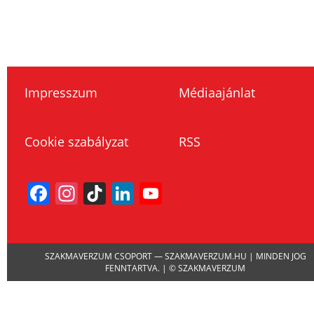
Impresszum
Médiaajánlat
Cookie szabályzat
RSS
Facebook
Instagram
TikTok
LinkedIn
YouTube
Channel
SZAKMAVERZUM CSOPORT — SZAKMAVERZUM.HU | MINDEN JOG
FENNTARTVA. | © SZAKMAVERZUM