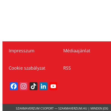
Impresszum
Médiaajánlat
Cookie szabályzat
RSS
Facebook
Instagram
TikTok
LinkedIn
YouTube
Channel
SZAKMAVERZUM CSOPORT — SZAKMAVERZUM.HU | MINDEN JOG