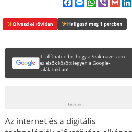
Facebook
Messenge
WhatsA
Viber
Gm
Hallgasd meg 1 percben
Olvasd el röviden
Itt állíthatod be, hogy a Szakmaverzum
az elsők között legyen a Google-
találatokban!
_
hirdetés
Az internet és a digitális