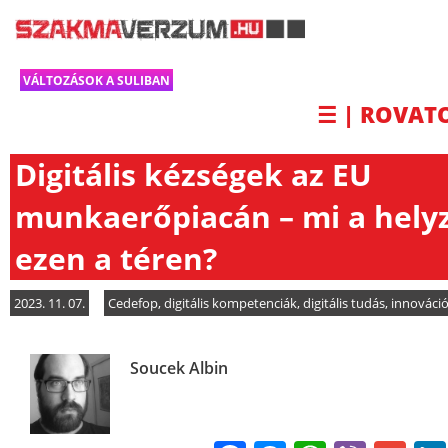
VÁLTOZÁSOK A SULIBAN
☰ | ROVAT
Digitális kézségek az EU
munkaerőpiacán – mi a hely
ezen a téren?
2023. 11. 07.
Cedefop
,
digitális kompetenciák
,
digitális tudás
,
innováci
Soucek Albin