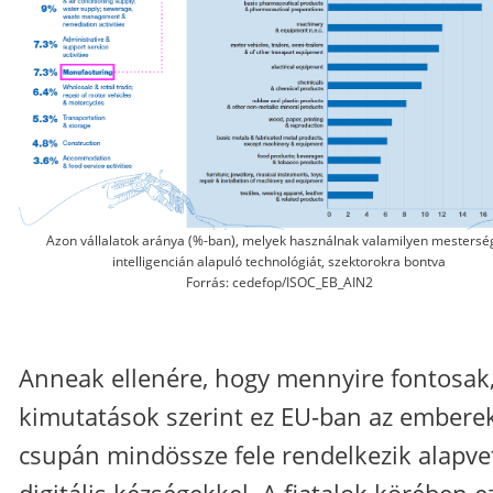
Azon vállalatok aránya (%-ban), melyek használnak valamilyen mestersé
intelligencián alapuló technológiát, szektorokra bontva
Forrás: cedefop/ISOC_EB_AIN2
Anneak ellenére, hogy mennyire fontosak,
kimutatások szerint ez EU-ban az embere
csupán mindössze fele rendelkezik alapve
digitális kézségekkel. A fiatalok körében e