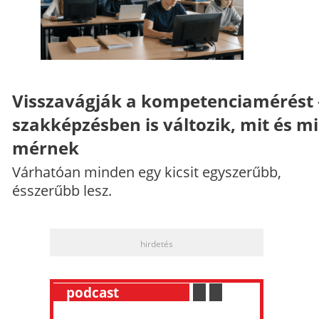
Visszavágják a kompetenciamérést 
szakképzésben is változik, mit és m
mérnek
Várhatóan minden egy kicsit egyszerűbb,
ésszerűbb lesz.
hirdetés
__
podcast
___________
.
__
.
__