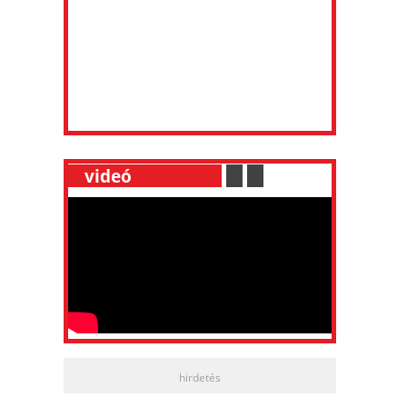
__
videó
___________
.
__
.
__
hirdetés