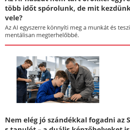
több időt spórolunk, de mit kezdün
vele?
Az AI egyszerre könnyíti meg a munkát és teszi
mentálisan megterhelőbbé.
Nem elég jó szándékkal fogadni az 
s tanulót – a duális képzőhelyeket is