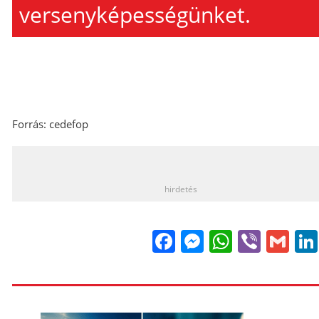
versenyképességünket.
Forrás: cedefop
_
hirdetés
Facebook
Messenge
WhatsA
Viber
Gm