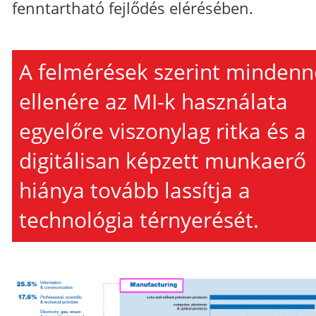
fenntartható fejlődés elérésében.
A felmérések szerint mindenn
ellenére az MI-k használata
egyelőre viszonylag ritka és a
digitálisan képzett munkaerő
hiánya tovább lassítja a
technológia térnyerését.