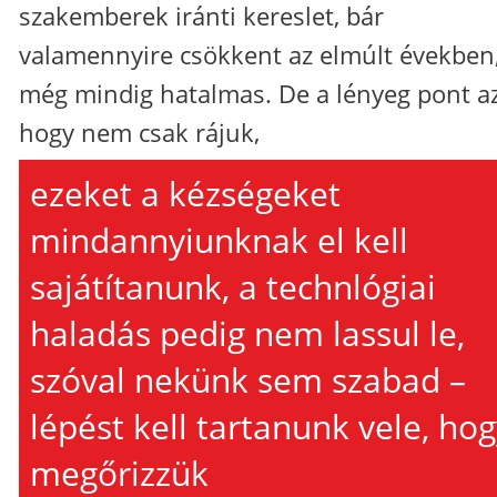
szakemberek iránti kereslet, bár
valamennyire csökkent az elmúlt években
még mindig hatalmas. De a lényeg pont az
hogy nem csak rájuk,
ezeket a kézségeket
mindannyiunknak el kell
sajátítanunk, a technlógiai
haladás pedig nem lassul le,
szóval nekünk sem szabad –
lépést kell tartanunk vele, ho
megőrizzük