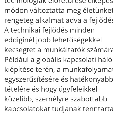
technológiák előretörése elképes
módon változtatta meg életünket
rengeteg alkalmat adva a fejlődé
A technikai fejlődés minden
eddiginél jobb lehetőségekkel
kecsegtet a munkáltatók számár
Például a globális kapcsolati háló
kiépítése terén, a munkafolyama
egyszerűsítésére és hatékonyab
tételére és hogy ügyfeleikkel
közelibb, személyre szabottabb
kapcsolatokat tudjanak tenntart