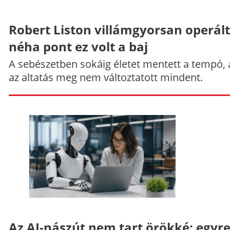
Robert Liston villámgyorsan operált
néha pont ez volt a baj
A sebészetben sokáig életet mentett a tempó,
az altatás meg nem változtatott mindent.
Az AI-nászút nem tart örökké: egyr