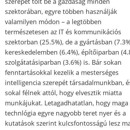
szerepet tölt be a gazdaság minden
szektorában, egyre többen használják
valamilyen módon – a legtöbben
természetesen az IT és kommunikációs
szektorban (25.5%), de a gyártásban (7.3%
kereskedelemben (6.4%), építőiparban (4.
szolgátatásiparban (3.6%) is. Bár sokan
fenntartásokkal kezelik a mesterséges
intelligencia szerepét társadalmunkban, é
sokal félnek attól, hogy elvesztik miatta
munkájukat. Letagadhatatlan, hogy maga
technlógia egyre nagyobb teret nyer és a
kutatások szerint kulcsfontosságú lesz ma