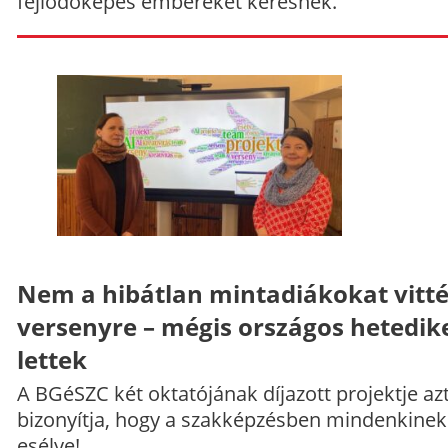
fejlődőképes embereket keresnek.
Nem a hibátlan mintadiákokat vitt
versenyre – mégis országos hetedik
lettek
A BGéSZC két oktatójának díjazott projektje az
bizonyítja, hogy a szakképzésben mindenkinek
esélye!