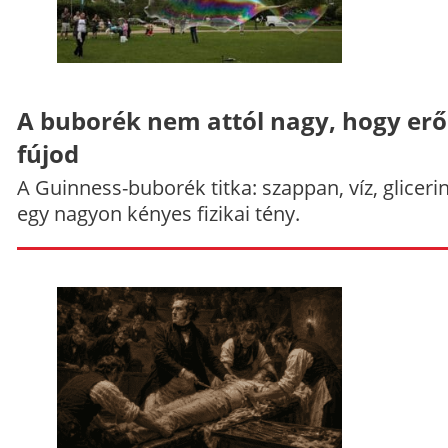
A buborék nem attól nagy, hogy er
fújod
A Guinness-buborék titka: szappan, víz, gliceri
egy nagyon kényes fizikai tény.