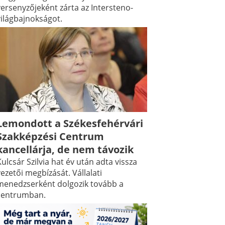
versenyzőjeként zárta az Intersteno-
világbajnokságot.
Lemondott a Székesfehérvári
Szakképzési Centrum
kancellárja, de nem távozik
ulcsár Szilvia hat év után adta vissza
ezetői megbízását. Vállalati
menedzserként dolgozik tovább a
centrumban.