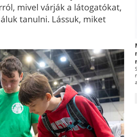
rról, mivel várják a látogatókat,
áluk tanulni. Lássuk, miket
S
m