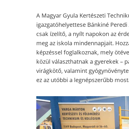
A Magyar Gyula Kertészeti Techni
igazgatóhelyettese Bánkiné Peredi 
csak ízelítő, a nyílt napokon az é
meg az iskola mindennapjait. Hozzá
képzéssel foglalkoznak, mely ötév
közül választhatnak a gyerekek – p
virágkötő, valamint gyógynövényter
ez az utóbbi a legnépszerűbb most