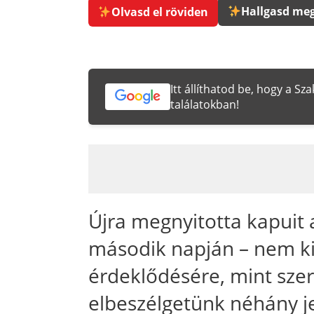
Hallgasd meg
Olvasd el röviden
Itt állíthatod be, hogy a S
találatokban!
Újra megnyitotta kapuit
második napján – nem k
érdeklődésére, mint szer
elbeszélgetünk néhány j