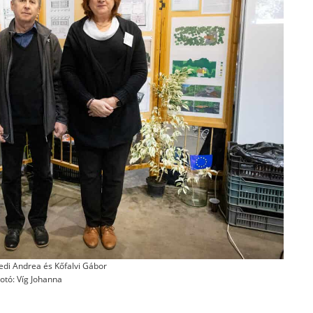
edi Andrea és Kőfalvi Gábor
otó: Víg Johanna