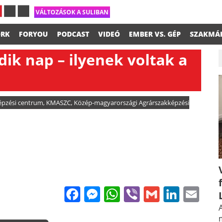
VÁLTOZÁSOK A SULIBAN
RK
FORYOU
PODCAST
VIDEÓ
EMBER VS. GÉP
SZAKMÁ
k nap – ilyenek voltak a
épzési centrum
,
KMASZC
,
Közép-magyarországi Agrárszakképzési
Facebook
Messenger
WhatsApp
Viber
Gmail
Linke
Em
A