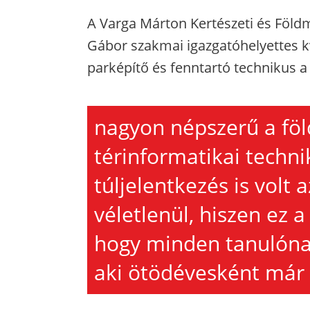
A Varga Márton Kertészeti és Föld
Gábor szakmai igazgatóhelyettes kv
parképítő és fenntartó technikus a 
nagyon népszerű a föl
térinformatikai techni
túljelentkezés is volt
véletlenül, hiszen ez 
hogy minden tanulónak 
aki ötödévesként már v