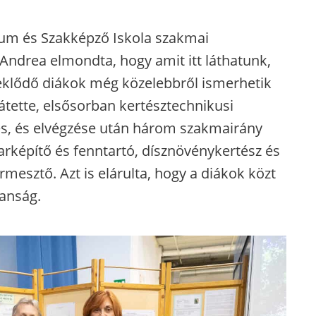
kum és Szakképző Iskola szakmai
Andrea elmondta, hogy amit itt láthatunk,
rdeklődő diákok még közelebbről ismerhetik
tette, elsősorban kertésztechnikusi
es, és elvégzése után három szakmairány
arképítő és fenntartó, dísznövénykertész és
mesztő. Azt is elárulta, hogy a diákok közt
anság.