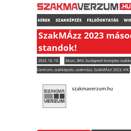
HÍREK
SZAKKÉPZÉS
FELSŐOKTATÁS
WO
SzakMÁzz 2023 másodi
standok!
2023. 10. 19.
bkszc
,
BKV
,
budapesti komplex szakk
Centrum
,
szakképzés
,
szakmázz
,
SzakMÁzz! 2023
,
VIK
szakmaverzum.hu