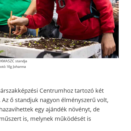
 KMASZC standja
otó: Víg Johanna
rárszakképzési Centrumhoz tartozó két
l. Az ő standjuk nagyon élményszerű volt,
 hazavihettek egy ajándék növényt, de
műszert is, melynek működését is