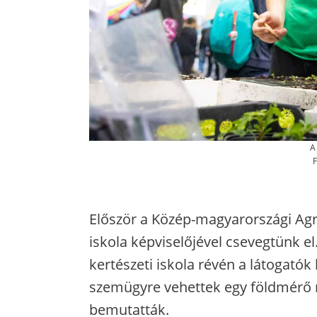
A
F
Először a Közép-magyarországi Ag
iskola képviselőjével csevegtünk e
kertészeti iskola révén a látogatók
szemügyre vehettek egy földmérő 
bemutatták.