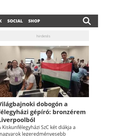
K
SOCIAL
SHOP
hirdetés
Világbajnoki dobogón a
félegyházi gépíró: bronzérem
dIn
ail
Liverpoolból
 Kiskunfélegyházi SzC két diákja a
magyarok legeredményesebb