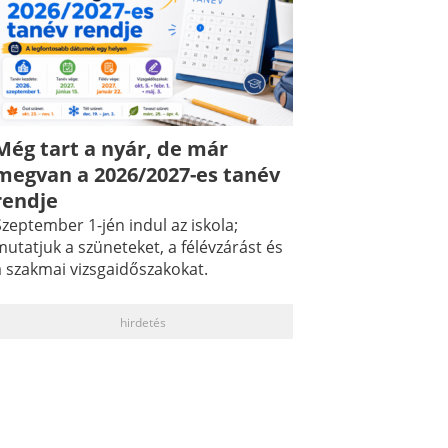
Még tart a nyár, de már
megvan a 2026/2027-es tanév
rendje
zeptember 1-jén indul az iskola;
utatjuk a szüneteket, a félévzárást és
a szakmai vizsgaidőszakokat.
hirdetés