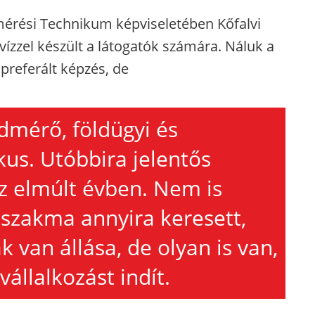
mérési Technikum képviseletében Kőfalvi
ízzel készült a látogatók számára. Náluk a
preferált képzés, de
dmérő, földügyi és
kus. Utóbbira jelentős
 az elmúlt évben. Nem is
a szakma annyira keresett,
van állása, de olyan is van,
állalkozást indít.