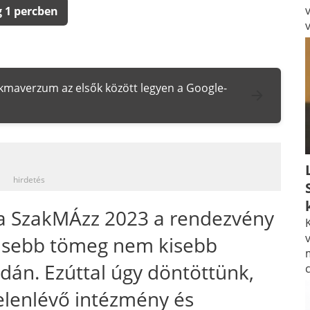
 1 percben
zakmaverzum az elsők között legyen a Google-
_
hirdetés
 a SzakMÁzz 2023 a rendezvény
K
v
isebb tömeg nem kisebb
dán. Ezúttal úgy döntöttünk,
elenlévő intézmény és