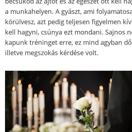
becsukod az ajtót és az egészet ott kell ha
a munkahelyen. A gyászt, ami folyamatos
körülvesz, azt pedig teljesen figyelmen kív
kell hagyni, csúnya ezt mondani. Sajnos 
kapunk tréninget erre, ez mind agyban dől
illetve megszokás kérdése volt.