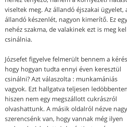
viseltek meg. Az állandó éjszakai ügyelet, 
állandó készenlét, nagyon kimerítő. Ez eg
nehéz szakma, de valakinek ezt is meg kel
csinálnia.
Józsefet figyelve felmerült bennem a kérés
hogy hogyan tudta ennyi éven keresztül
csinálni? Azt válaszolta : munkamániás
vagyok. Ezt hallgatva teljesen ledöbbente
hiszen nem egy megszállott cukrászról
olvashattunk. A másik oldalról nézve nag
szerencsénk van, hogy vannak még ilyen