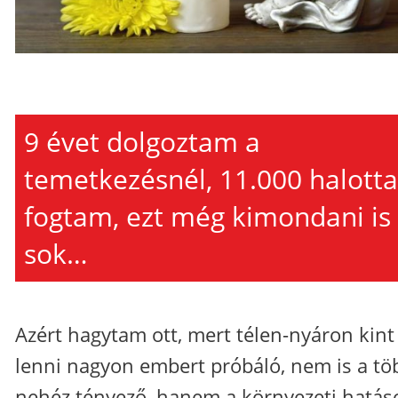
9 évet dolgoztam a
temetkezésnél, 11.000 halotta
fogtam, ezt még kimondani is
sok…
Azért hagytam ott, mert télen-nyáron kint
lenni nagyon embert próbáló, nem is a tö
nehéz tényező, hanem a környezeti hatás