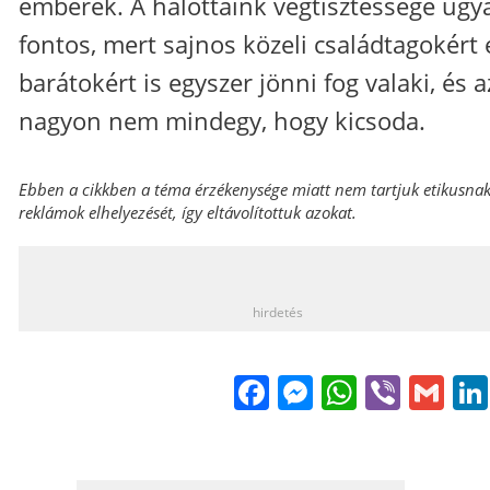
emberek. A halottaink végtisztessége ugy
fontos, mert sajnos közeli családtagokért 
barátokért is egyszer jönni fog valaki, és a
nagyon nem mindegy, hogy kicsoda.
Ebben a cikkben a téma érzékenysége miatt nem tartjuk etikusna
reklámok elhelyezését, így eltávolítottuk azokat.
_
hirdetés
Facebook
Messenge
WhatsA
Viber
Gm