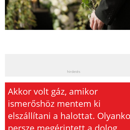
_
hirdetés
Akkor volt gáz, amikor
ismerőshöz mentem ki
elszállítani a halottat. Olyank
persze megérintett a dolog,