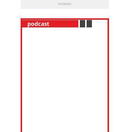
hirdetés
__
podcast
___________
.
__
.
__