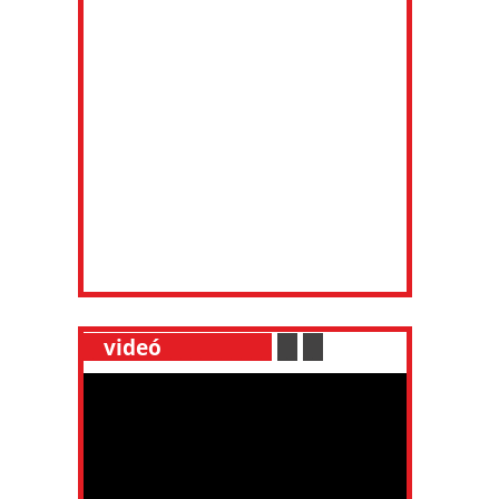
__
videó
___________
.
__
.
__