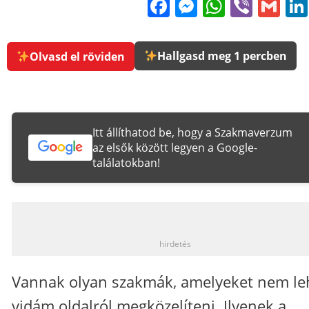
Facebook
Messenge
WhatsA
Viber
Gm
Hallgasd meg 1 percben
Olvasd el röviden
Itt állíthatod be, hogy a Szakmaverzum
az elsők között legyen a Google-
találatokban!
_
hirdetés
Vannak olyan szakmák, amelyeket nem le
vidám oldalról megközelíteni. Ilyenek a