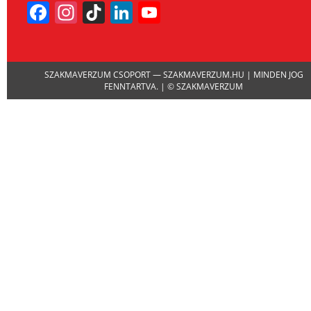
Facebook
Instagram
TikTok
LinkedIn
YouTube
Channel
SZAKMAVERZUM CSOPORT — SZAKMAVERZUM.HU | MINDEN JOG
FENNTARTVA. | © SZAKMAVERZUM