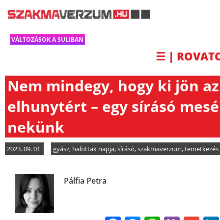
VÁLTOZÁSOK A SULIBAN
☰ | ROVAT
Nem mindegy, hogy ki jön az
elhunytért – egy sírásó mesé
nekünk
2023. 09. 01.
gyász
,
halottak napja
,
sírásó
,
szakmaverzum
,
temetkezés
Pálfia Petra