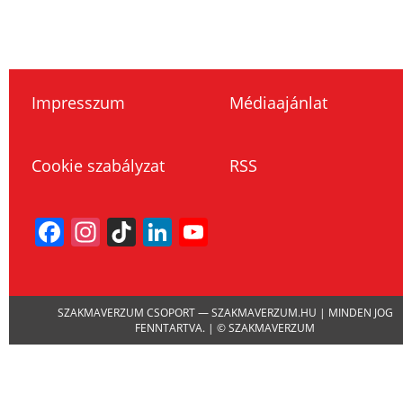
Impresszum
Médiaajánlat
Cookie szabályzat
RSS
Facebook
Instagram
TikTok
LinkedIn
YouTube
Channel
SZAKMAVERZUM CSOPORT — SZAKMAVERZUM.HU | MINDEN JOG
FENNTARTVA. | © SZAKMAVERZUM