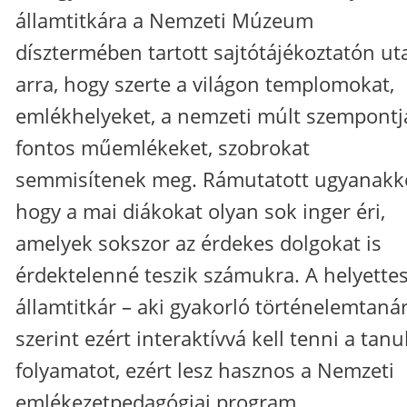
államtitkára a Nemzeti Múzeum
dísztermében tartott sajtótájékoztatón ut
arra, hogy szerte a világon templomokat,
emlékhelyeket, a nemzeti múlt szempontj
fontos műemlékeket, szobrokat
semmisítenek meg. Rámutatott ugyanakk
hogy a mai diákokat olyan sok inger éri,
amelyek sokszor az érdekes dolgokat is
érdektelenné teszik számukra. A helyette
államtitkár – aki gyakorló történelemtanár
szerint ezért interaktívvá kell tenni a tanu
folyamatot, ezért lesz hasznos a Nemzeti
emlékezetpedagógiai program.