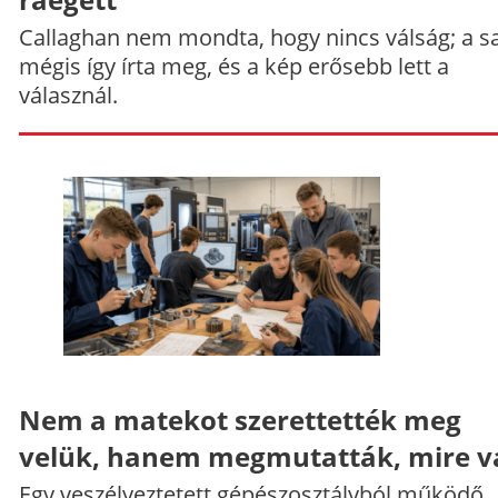
Callaghan nem mondta, hogy nincs válság; a sa
mégis így írta meg, és a kép erősebb lett a
válasznál.
Nem a matekot szerettették meg
velük, hanem megmutatták, mire v
Egy veszélyeztetett gépészosztályból működő