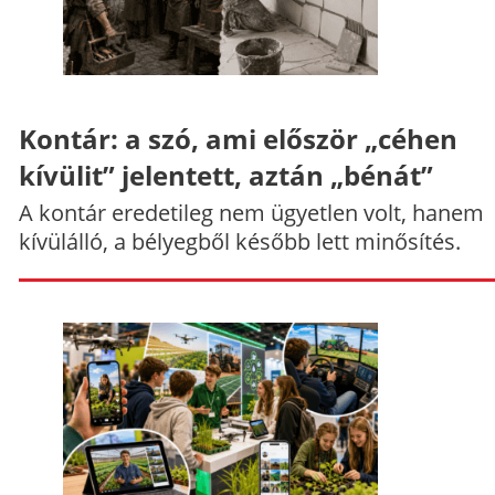
Kontár: a szó, ami először „céhen
kívülit” jelentett, aztán „bénát”
A kontár eredetileg nem ügyetlen volt, hanem
kívülálló, a bélyegből később lett minősítés.