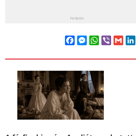
_
hirdetés
Facebook
Messenge
WhatsA
Viber
Gm