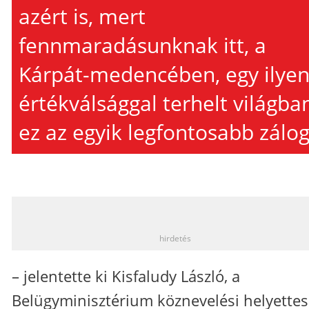
azért is, mert
fennmaradásunknak itt, a
Kárpát-medencében, egy ilye
értékválsággal terhelt világba
ez az egyik legfontosabb zálo
_
hirdetés
– jelentette ki Kisfaludy László, a
Belügyminisztérium köznevelési helyettes