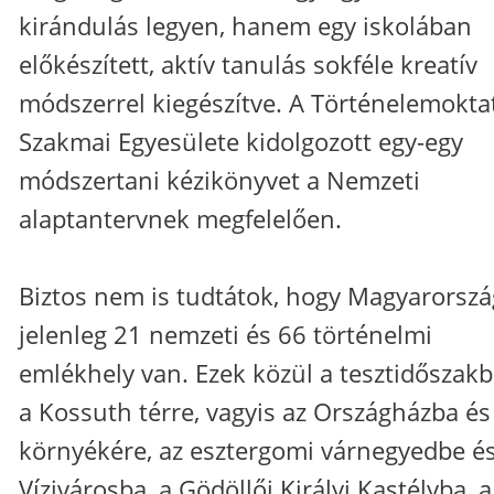
kirándulás legyen, hanem egy iskolában
előkészített, aktív tanulás sokféle kreatív
módszerrel kiegészítve. A Történelemokta
Szakmai Egyesülete kidolgozott egy-egy
módszertani kézikönyvet a Nemzeti
alaptantervnek megfelelően.
Biztos nem is tudtátok, hogy Magyarorsz
jelenleg 21 nemzeti és 66 történelmi
emlékhely van. Ezek közül a tesztidőszak
a Kossuth térre, vagyis az Országházba és
környékére, az esztergomi várnegyedbe é
Vízivárosba, a Gödöllői Királyi Kastélyba, a