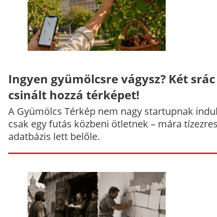
Ingyen gyümölcsre vágysz? Két srác
csinált hozzá térképet!
A Gyümölcs Térkép nem nagy startupnak indul
csak egy futás közbeni ötletnek – mára tízezre
adatbázis lett belőle.