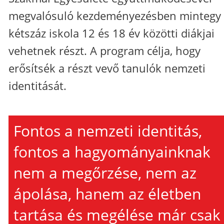
megvalósuló kezdeményezésben mintegy
kétszáz iskola 12 és 18 év közötti diákjai
vehetnek részt. A program célja, hogy
erősítsék a részt vevő tanulók nemzeti
identitását.
Fontos a nemzeti identitás,
fontos a hagyományainknak
nem a megőrzése, nem az
ápolása, hanem az életben
tartása és megélése már csak