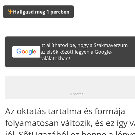
Hallgasd meg 1 percben
Itt állíthatod be, hogy a Szakmaverzum
az elsők között legyen a Google-
találatokban!
_
hirdetés
Az oktatás tartalma és formája
folyamatosan változik, és ez így 
jól. Sőt! Igazából ez benne a lény