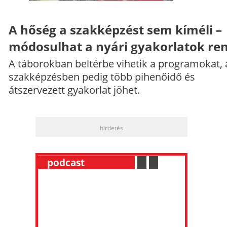
A hőség a szakképzést sem kíméli –
módosulhat a nyári gyakorlatok re
A táborokban beltérbe vihetik a programokat, 
szakképzésben pedig több pihenőidő és
átszervezett gyakorlat jöhet.
hirdetés
__
podcast
___________
.
__
.
__