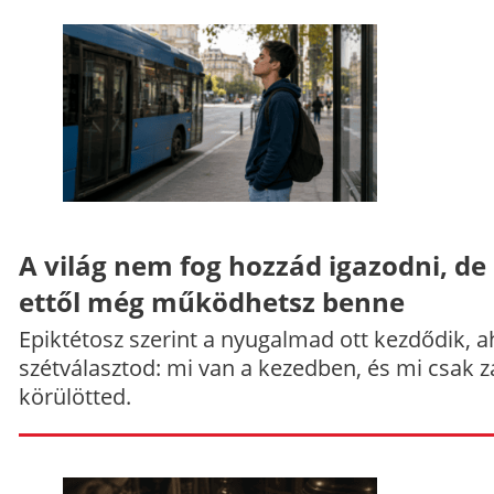
A világ nem fog hozzád igazodni, de
ettől még működhetsz benne
Epiktétosz szerint a nyugalmad ott kezdődik, a
szétválasztod: mi van a kezedben, és mi csak z
körülötted.