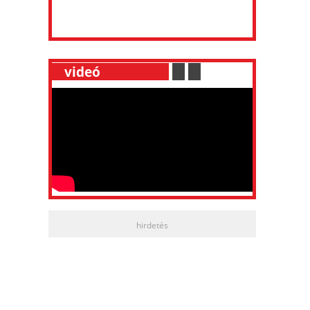
__
videó
___________
.
__
.
__
hirdetés