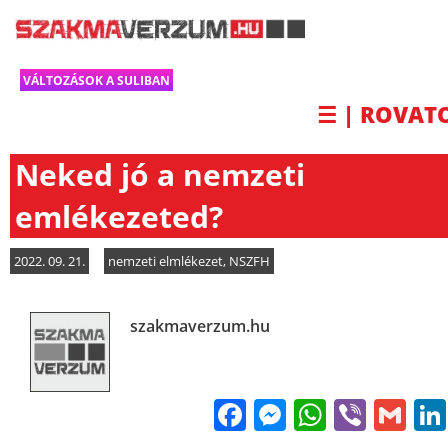
VÁLTOZÁSOK A SULIBAN
☰ | ROVAT
Neked jó a nemzeti
emlékezeted?
2022. 09. 21.
nemzeti elmlékezet
,
NSZFH
szakmaverzum.hu
Facebook
Messenge
WhatsA
Viber
Gm