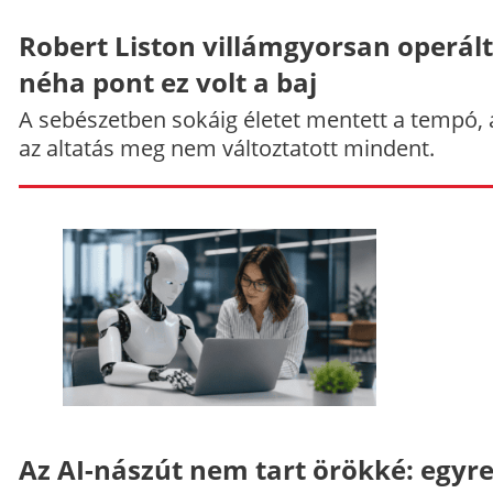
Robert Liston villámgyorsan operált
néha pont ez volt a baj
A sebészetben sokáig életet mentett a tempó,
az altatás meg nem változtatott mindent.
Az AI-nászút nem tart örökké: egyr