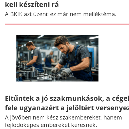
kell készíteni rá
A BKIK azt üzeni: ez már nem melléktéma.
Eltűntek a jó szakmunkások, a cége
fele ugyanazért a jelöltért versenye
A jövőben nem kész szakembereket, hanem
fejlődőképes embereket keresnek.