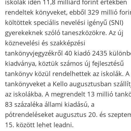
iskolák idén 11,8 milliárd forint értékben
rendeltek könyveket, ebből 329 millió fori
költöttek speciális nevelési igényű (SNI)
gyerekeknek szóló taneszközökre. Az új
köznevelési és szakképzési
tankönyvjegyzékről 40 kiadó 2435 különb
kiadványa, köztük számos új fejlesztésű
tankönyv közül rendelhettek az iskolák. A
tankönyveket a Kello augusztusban szállítj
az iskolákba. A megrendelt 13 millió tank
83 százaléka állami kiadású, a
pótrendeléseket augusztus 20. és szepte
15. között lehet leadni.