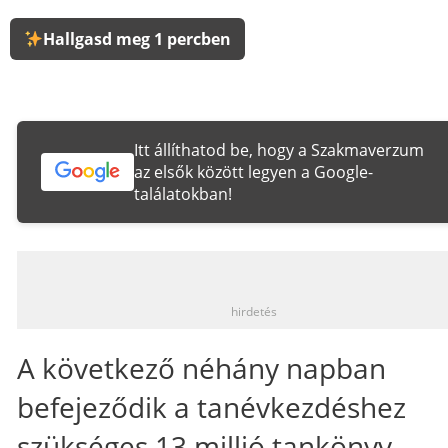
Hallgasd meg 1 percben
Itt állíthatod be, hogy a Szakmaverzum
az elsők között legyen a Google-
találatokban!
_
hirdetés
A következő néhány napban
befejeződik a tanévkezdéshez
szükséges 13 millió tankönyv