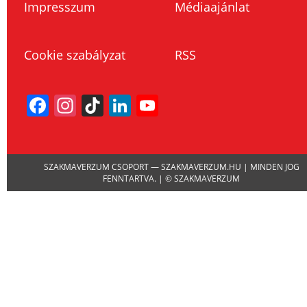
Impresszum
Médiaajánlat
Cookie szabályzat
RSS
Facebook
Instagram
TikTok
LinkedIn
YouTube
Channel
SZAKMAVERZUM CSOPORT — SZAKMAVERZUM.HU | MINDEN JOG
FENNTARTVA. | © SZAKMAVERZUM