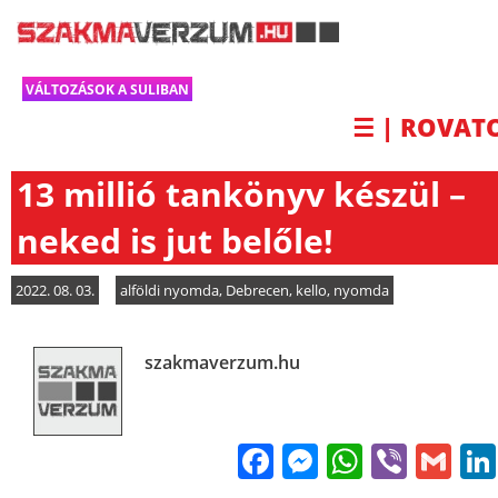
VÁLTOZÁSOK A SULIBAN
☰ | ROVAT
13 millió tankönyv készül –
neked is jut belőle!
2022. 08. 03.
alföldi nyomda
,
Debrecen
,
kello
,
nyomda
szakmaverzum.hu
Facebook
Messenge
WhatsA
Viber
Gm