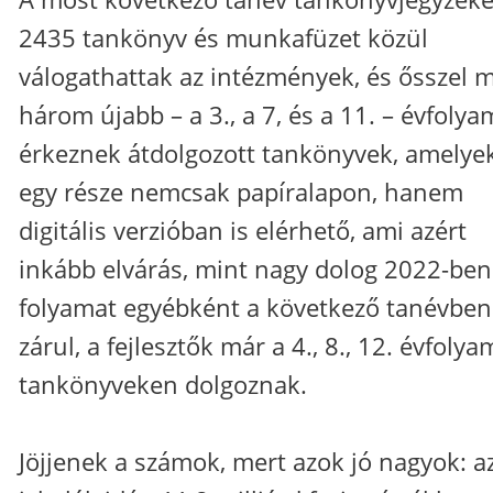
2435 tankönyv és munkafüzet közül
válogathattak az intézmények, és ősszel 
három újabb – a 3., a 7, és a 11. – évfolya
érkeznek átdolgozott tankönyvek, amelye
egy része nemcsak papíralapon, hanem
digitális verzióban is elérhető, ami azért
inkább elvárás, mint nagy dolog 2022-ben
folyamat egyébként a következő tanévben
zárul, a fejlesztők már a 4., 8., 12. évfoly
tankönyveken dolgoznak.
Jöjjenek a számok, mert azok jó nagyok: a