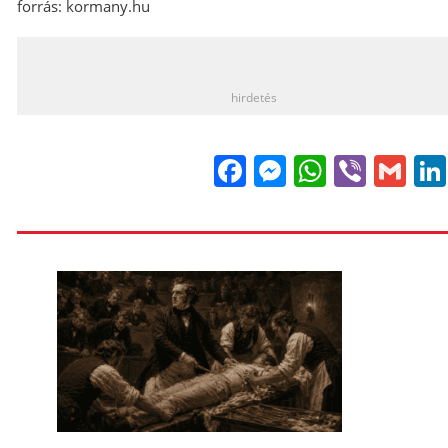
forrás: kormany.hu
_
hirdetés
Facebook
Messenge
WhatsA
Viber
Gm