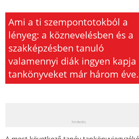
Ami a ti szempontotokból a
lényeg: a köznevelésben és a
szakképzésben tanuló
valamennyi diák ingyen kapja
tankönyveket már három éve.
_
hirdetés
A most következő tanév tankönyvjegyzék