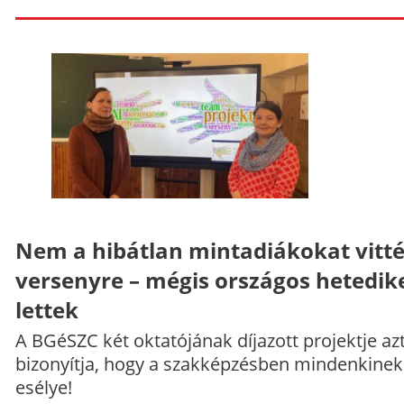
Nem a hibátlan mintadiákokat vitt
versenyre – mégis országos hetedik
lettek
A BGéSZC két oktatójának díjazott projektje az
bizonyítja, hogy a szakképzésben mindenkinek
esélye!