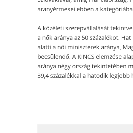
aranyérmesei ebben a kategóriába
A közéleti szerepvállalását tekint
a nők aránya az 50 százalékot. Hat o
alatti a női miniszterek aránya, Ma
becsülendő. A KINCS elemzése ala
aránya négy ország tekintetében 
39,4 százalékkal a hatodik legjobb