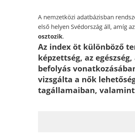
A nemzetközi adatbázisban rendsz
első helyen Svédország áll, amíg a
osztozik
.
Az index öt különböző te
képzettség, az egészség, a
befolyás vonatkozásában
vizsgálta a nők lehetősé
tagállamaiban, valamint 