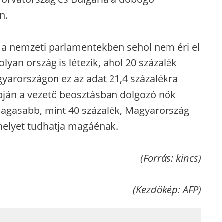
n.
ve a nemzeti parlamentekben sehol nem éri el
lyan ország is létezik, ahol 20 százalék
gyarországon ez az adat 21,4 százalékra
pján a vezető beosztásban dolgozó nők
magasabb, mint 40 százalék, Magyarország
 helyet tudhatja magáénak.
(Forrás: kincs)
(Kezdőkép: AFP)
_