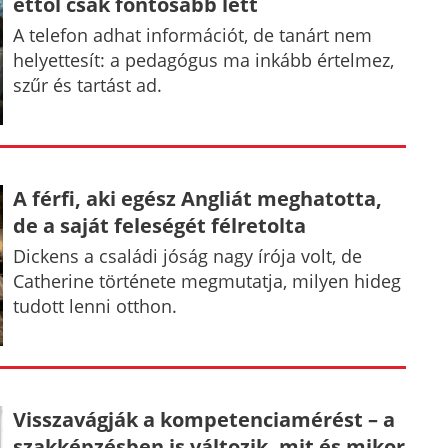
ettől csak fontosabb lett
A telefon adhat információt, de tanárt nem
helyettesít: a pedagógus ma inkább értelmez,
szűr és tartást ad.
A férfi, aki egész Angliát meghatotta,
de a saját feleségét félretolta
Dickens a családi jóság nagy írója volt, de
Catherine története megmutatja, milyen hideg
tudott lenni otthon.
Visszavágják a kompetenciamérést – a
szakképzésben is változik, mit és mikor