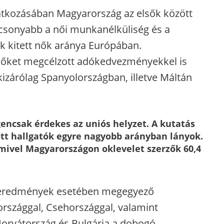
tkozásában Magyarország az elsők között
acsonyabb a női munkanélküliség és a
 kitett nők aránya Európában.
 nőket megcélzott adókedvezményekkel is
izárólag Spanyolországban, illetve Máltán
gencsak érdekes az uniós helyzet. A kutatás
zott hallgatók egyre nagyobb arányban lányok.
 mivel Magyarországon oklevelet szerzők 60,4
s eredmények esetében megegyező
rszággal, Csehországgal, valamint
Horvátország és Bulgária a dobogó