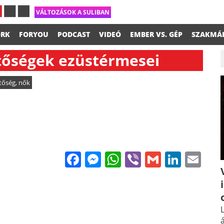
VÁLTOZÁSOK A SULIBAN
RK
FORYOU
PODCAST
VIDEÓ
EMBER VS. GÉP
SZAKMÁ
tőségek ezüstérmesei
tőség
,
nők
Facebook
Messenger
WhatsApp
Viber
Gmail
Linke
Em
L
á