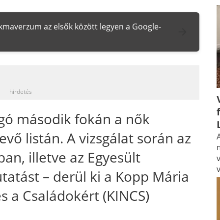
zakmaverzum az elsők között legyen a Google-
_
hirdetés
gó második fokán a nők
evő listán. A vizsgálat során az
A
an, illetve az Egyesült
tatást – derül ki a Kopp Mária
s a Családokért (KINCS)