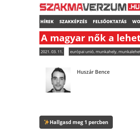
HÍREK
SZAKKÉPZÉS
FELSŐOKTATÁS
WO
A magyar nők a lehe
2021. 03. 11.
európai unió
,
munkahely
,
munkalehe
Huszár Bence
Hallgasd meg 1 percben