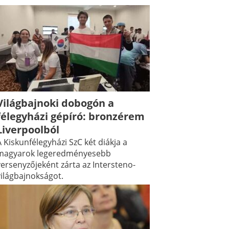
Világbajnoki dobogón a
félegyházi gépíró: bronzérem
Liverpoolból
 Kiskunfélegyházi SzC két diákja a
magyarok legeredményesebb
versenyzőjeként zárta az Intersteno-
világbajnokságot.