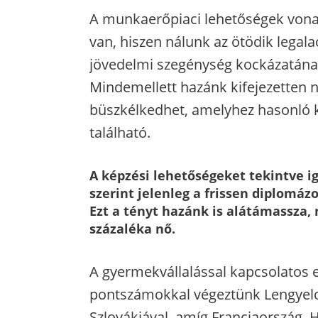
A munkaerőpiaci lehetőségek vona
van, hiszen nálunk az ötödik legal
jövedelmi szegénység kockázatának
Mindemellett hazánk kifejezetten
büszkélkedhet, amelyhez hasonló k
található.
A képzési lehetőségeket tekintve i
szerint jelenleg a frissen diplomá
Ezt a tényt hazánk is alátámassza,
százaléka nő.
A gyermekvállalással kapcsolato
pontszámokkal végeztünk Lengyelo
Szlovákiával, amíg Franciaország, 