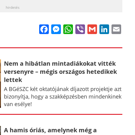
hirdetés
Facebook
Messenger
WhatsApp
Viber
Gmail
Linke
Em
Nem a hibátlan mintadiákokat vitték
versenyre – mégis országos hetedikek
lettek
A BGéSZC két oktatójának díjazott projektje azt
bizonyítja, hogy a szakképzésben mindenkinek
van esélye!
A hamis óriás, amelynek még a