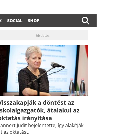
K
SOCIAL
SHOP
hirdetés
dIn
ail
Visszakapják a döntést az
iskolaigazgatók, átalakul az
oktatás irányítása
annert Judit bejelentette, így alakítják
t az oktatást.