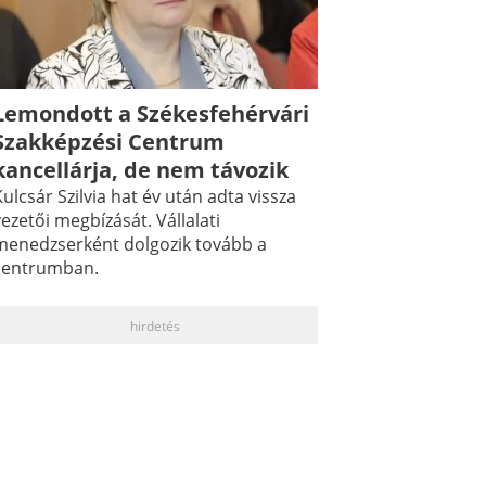
Lemondott a Székesfehérvári
Szakképzési Centrum
kancellárja, de nem távozik
ulcsár Szilvia hat év után adta vissza
ezetői megbízását. Vállalati
menedzserként dolgozik tovább a
centrumban.
hirdetés