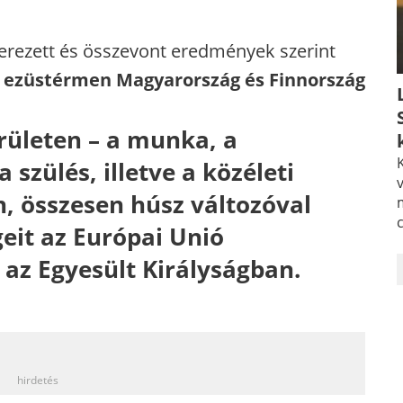
erezett és összevont eredmények szerint
z
ezüstérmen Magyarország és Finnország
rületen – a munka, a
K
 szülés, illetve a közéleti
v
, összesen húsz változóval
geit az Európai Unió
az Egyesült Királyságban.
_
hirdetés