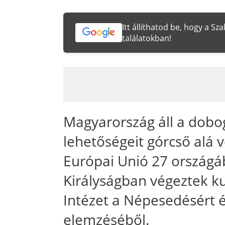
Itt állíthatod be, hogy a S
találatokban!
Magyarország áll a dobo
lehetőségeit górcső alá v
Európai Unió 27 országáb
Királyságban végeztek ku
Intézet a Népesedésért é
elemzéséből.