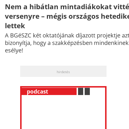
Nem a hibátlan mintadiákokat vitt
versenyre – mégis országos hetedik
lettek
A BGéSZC két oktatójának díjazott projektje az
bizonyítja, hogy a szakképzésben mindenkinek
esélye!
hirdetés
__
podcast
___________
.
__
.
__