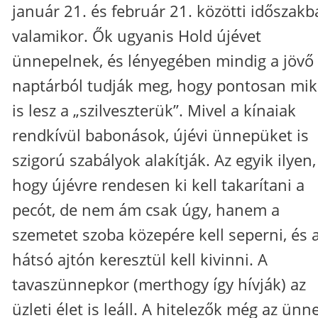
január 21. és február 21. közötti időszak
valamikor. Ők ugyanis Hold újévet
ünnepelnek, és lényegében mindig a jövő 
naptárból tudják meg, hogy pontosan mik
is lesz a „szilveszterük”. Mivel a kínaiak
rendkívül babonások, újévi ünnepüket is
szigorú szabályok alakítják. Az egyik ilyen,
hogy újévre rendesen ki kell takarítani a
pecót, de nem ám csak úgy, hanem a
szemetet szoba közepére kell seperni, és 
hátsó ajtón keresztül kell kivinni. A
tavaszünnepkor (merthogy így hívják) az
üzleti élet is leáll. A hitelezők még az ün