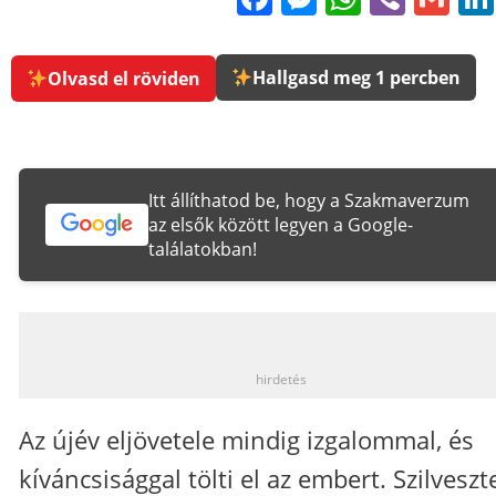
Hallgasd meg 1 percben
Olvasd el röviden
Itt állíthatod be, hogy a Szakmaverzum
az elsők között legyen a Google-
találatokban!
_
hirdetés
Az újév eljövetele mindig izgalommal, és
kíváncsisággal tölti el az embert. Szilveszt