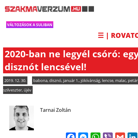
VÁLTOZÁSOK A SULIBAN
☰ | ROVAT
2020-ban ne legyél csóró: eg
disznót lencsével!
2019. 12. 30.
babona
,
disznó
,
január 1.
,
jókívánság
,
lencse
,
malac
,
petá
szilveszter
,
újév
Tarnai Zoltán
Facebook
Messenge
WhatsA
Viber
Gm