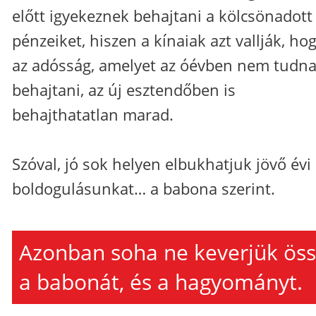
előtt igyekeznek behajtani a kölcsönadott
pénzeiket, hiszen a kínaiak azt vallják, ho
az adósság, amelyet az óévben nem tudn
behajtani, az új esztendőben is
behajthatatlan marad.
Szóval, jó sok helyen elbukhatjuk jövő évi
boldogulásunkat… a babona szerint.
Azonban soha ne keverjük ös
a babonát, és a hagyományt.