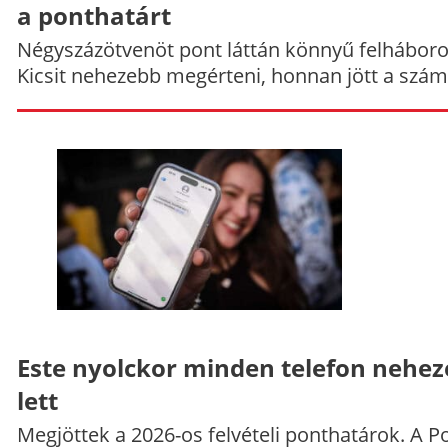
a ponthatárt
Négyszázötvenöt pont láttán könnyű felháboro
Kicsit nehezebb megérteni, honnan jött a szám
Este nyolckor minden telefon nehe
lett
Megjöttek a 2026-os felvételi ponthatárok. A P