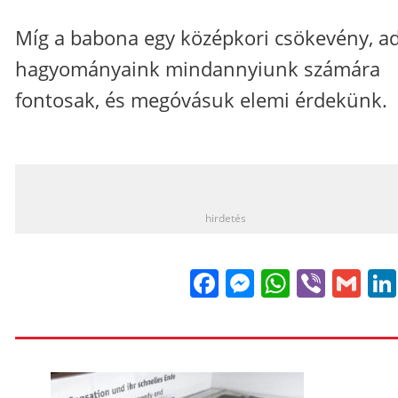
Míg a babona egy középkori csökevény, a
hagyományaink mindannyiunk számára
fontosak, és megóvásuk elemi érdekünk.
_
hirdetés
Facebook
Messenge
WhatsA
Viber
Gm