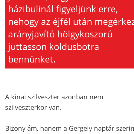
házibulinál figyeljünk erre,
nehogy az éjfél után megérke
arányjavító hölgykoszorú
juttasson koldusbotra
bennünket.
A kínai szilveszter azonban nem
szilveszterkor van.
Bizony ám, hanem a Gergely naptár szerin