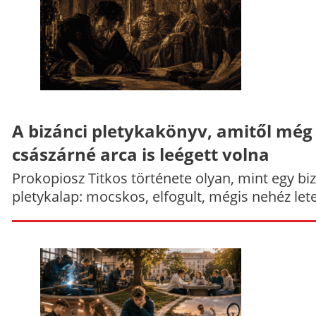
A bizánci pletykakönyv, amitől még
császárné arca is leégett volna
Prokopiosz Titkos története olyan, mint egy bi
pletykalap: mocskos, elfogult, mégis nehéz let