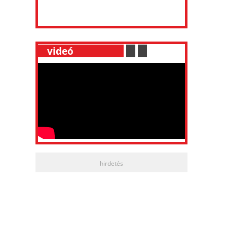
__
videó
___________
.
__
.
__
hirdetés