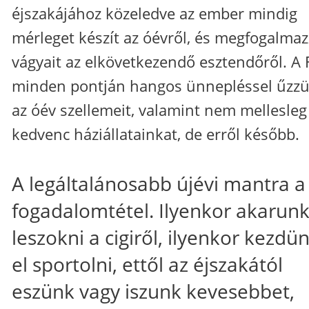
éjszakájához közeledve az ember mindig
mérleget készít az óévről, és megfogalmaz
vágyait az elkövetkezendő esztendőről. A 
minden pontján hangos ünnepléssel űzzü
az óév szellemeit, valamint nem mellesleg
kedvenc háziállatainkat, de erről később.
A legáltalánosabb újévi mantra a
fogadalomtétel. Ilyenkor akarun
leszokni a cigiről, ilyenkor kezdü
el sportolni, ettől az éjszakától
eszünk vagy iszunk kevesebbet,