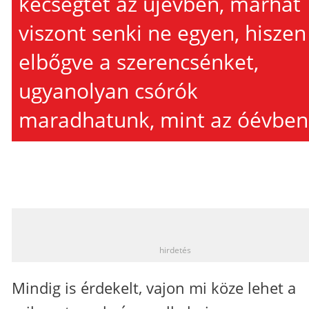
kecsegtet az újévben, marhát
viszont senki ne egyen, hiszen
elbőgve a szerencsénket,
ugyanolyan csórók
maradhatunk, mint az óévben
_
hirdetés
Mindig is érdekelt, vajon mi köze lehet a