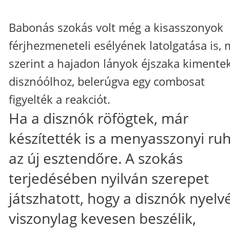
Babonás szokás volt még a kisasszonyok
férjhezmeneteli esélyének latolgatása is, 
szerint a hajadon lányok éjszaka kimente
disznóólhoz, belerúgva egy combosat
figyelték a reakciót.
Ha a disznók röfögtek, már
készítették is a menyasszonyi ru
az új esztendőre. A szokás
terjedésében nyilván szerepet
játszhatott, hogy a disznók nyelv
viszonylag kevesen beszélik,