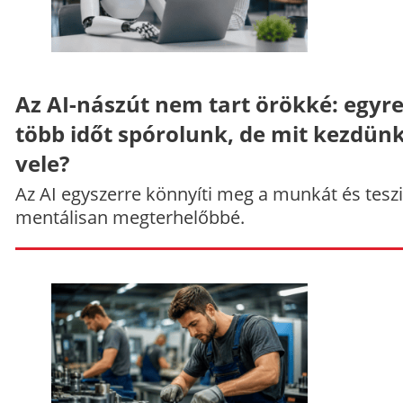
Az AI-nászút nem tart örökké: egyr
több időt spórolunk, de mit kezdün
vele?
Az AI egyszerre könnyíti meg a munkát és teszi
mentálisan megterhelőbbé.