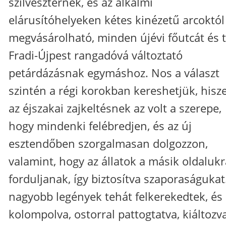
szilveszternek, és az alkalmi
elárusítóhelyeken kétes kinézetű arcoktól
megvásárolható, minden újévi főutcát és t
Fradi-Újpest rangadóvá változtató
petárdázásnak egymáshoz. Nos a választ
szintén a régi korokban kereshetjük, hisz
az éjszakai zajkeltésnek az volt a szerepe,
hogy mindenki felébredjen, és az új
esztendőben szorgalmasan dolgozzon,
valamint, hogy az állatok a másik oldalukr
forduljanak, így biztosítva szaporaságukat
nagyobb legények tehát felkerekedtek, és
kolompolva, ostorral pattogtatva, kiáltozv