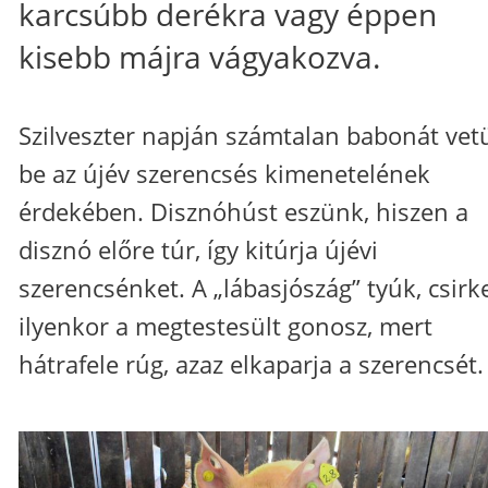
karcsúbb derékra vagy éppen
kisebb májra vágyakozva.
Szilveszter napján számtalan babonát vet
be az újév szerencsés kimenetelének
érdekében. Disznóhúst eszünk, hiszen a
disznó előre túr, így kitúrja újévi
szerencsénket. A „lábasjószág” tyúk, csirk
ilyenkor a megtestesült gonosz, mert
hátrafele rúg, azaz elkaparja a szerencsét.