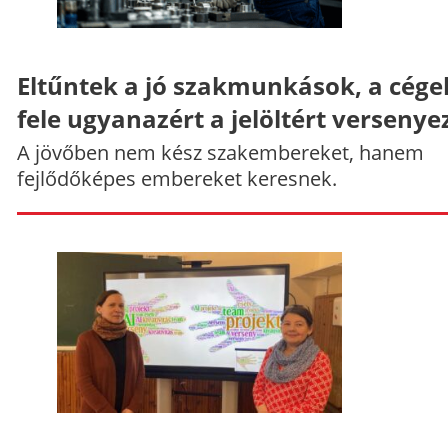
Eltűntek a jó szakmunkások, a cége
fele ugyanazért a jelöltért versenye
A jövőben nem kész szakembereket, hanem
fejlődőképes embereket keresnek.