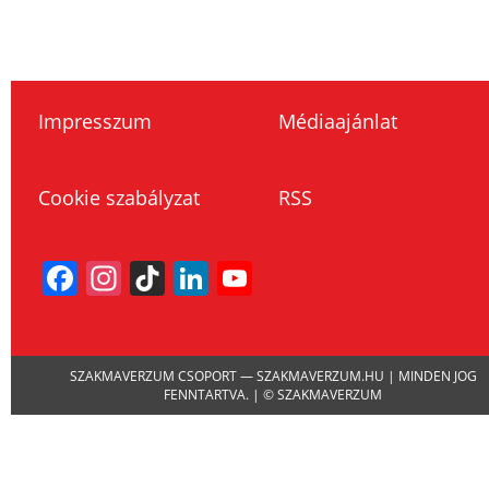
Impresszum
Médiaajánlat
Cookie szabályzat
RSS
Facebook
Instagram
TikTok
LinkedIn
YouTube
Channel
SZAKMAVERZUM CSOPORT — SZAKMAVERZUM.HU | MINDEN JOG
FENNTARTVA. | © SZAKMAVERZUM