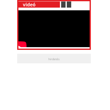
__
videó
___________
.
__
.
__
hirdetés