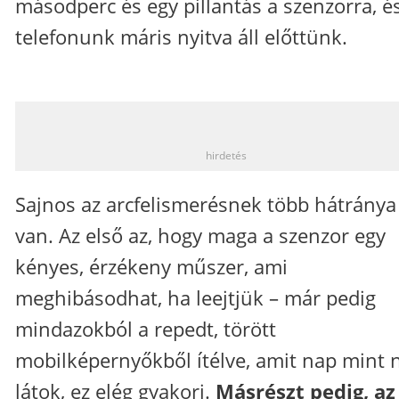
másodperc és egy pillantás a szenzorra, é
telefonunk máris nyitva áll előttünk.
_
hirdetés
Sajnos az arcfelismerésnek több hátránya 
van. Az első az, hogy maga a szenzor egy
kényes, érzékeny műszer, ami
meghibásodhat, ha leejtjük – már pedig
mindazokból a repedt, törött
mobilképernyőkből ítélve, amit nap mint 
látok, ez elég gyakori.
Másrészt pedig, az