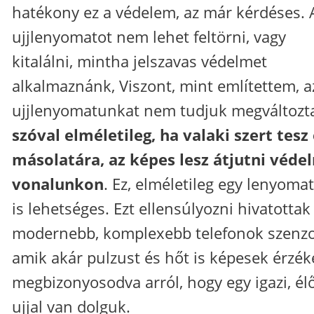
hatékony ez a védelem, az már kérdéses. 
ujjlenyomatot nem lehet feltörni, vagy
kitalálni, mintha jelszavas védelmet
alkalmaznánk, Viszont, mint említettem, a
ujjlenyomatunkat nem tudjuk megváltozta
szóval elméletileg, ha valaki szert tesz
másolatára, az képes lesz átjutni véde
vonalunkon
. Ez, elméletileg egy lenyomat
is lehetséges. Ezt ellensúlyozni hivatottak
modernebb, komplexebb telefonok szenzor
amik akár pulzust és hőt is képesek érzéke
megbizonyosodva arról, hogy egy igazi, él
ujjal van dolguk.