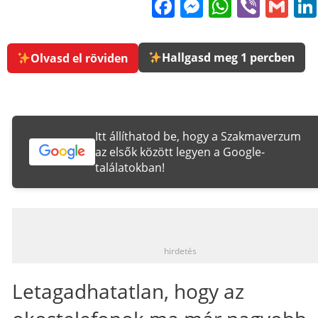
Facebook
Messenge
WhatsA
Viber
Gm
Hallgasd meg 1 percben
Olvasd el röviden
Itt állíthatod be, hogy a Szakmaverzum
az elsők között legyen a Google-
találatokban!
_
hirdetés
Letagadhatatlan, hogy az