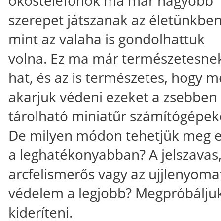
okostelefonok ma már nagyobb
szerepet játszanak az életünkben
mint az valaha is gondolhattuk
volna. Ez ma már természetesne
hat, és az is természetes, hogy m
akarjuk védeni ezeket a zsebben
tárolható miniatűr számítógépek
De milyen módon tehetjük meg e
a leghatékonyabban? A jelszavas,
arcfelismerős vagy az ujjlenyoma
védelem a legjobb? Megpróbálju
kideríteni.