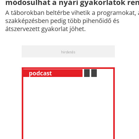
módosulhat a nyári gyakorlatok re
A táborokban beltérbe vihetik a programokat, 
szakképzésben pedig több pihenőidő és
átszervezett gyakorlat jöhet.
hirdetés
__
podcast
___________
.
__
.
__