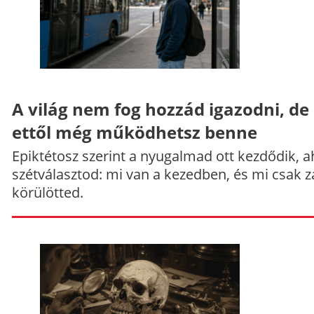
A világ nem fog hozzád igazodni, de
ettől még működhetsz benne
Epiktétosz szerint a nyugalmad ott kezdődik, a
szétválasztod: mi van a kezedben, és mi csak z
körülötted.