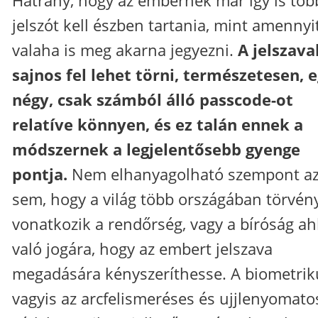
jelszót kell észben tartania, mint amennyi
valaha is meg akarna jegyezni.
A jelszava
sajnos fel lehet törni, természetesen, 
négy, csak számból álló passcode-ot
relatíve könnyen, és ez talán ennek a
módszernek a legjelentősebb gyenge
pontja.
Nem elhanyagolható szempont a
sem, hogy a világ több országában törvén
vonatkozik a rendőrség, vagy a bíróság a
való jogára, hogy az embert jelszava
megadására kényszeríthesse. A biometrik
vagyis az arcfelismeréses és ujjlenyomato