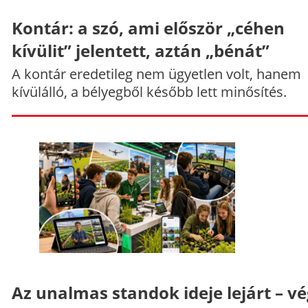
Kontár: a szó, ami először „céhen
kívülit” jelentett, aztán „bénát”
A kontár eredetileg nem ügyetlen volt, hanem
kívülálló, a bélyegből később lett minősítés.
Az unalmas standok ideje lejárt – v