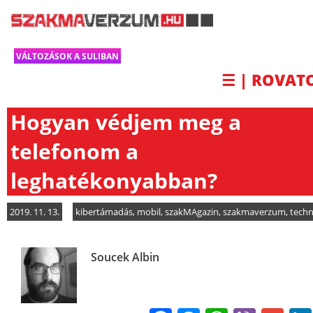
VÁLTOZÁSOK A SULIBAN
☰ | ROVAT
Hogyan védjem meg a
telefonom a
leghatékonyabban?
2019. 11. 13.
kibertámadás
,
mobil
,
szakMAgazin
,
szakmaverzum
,
techn
Soucek Albin