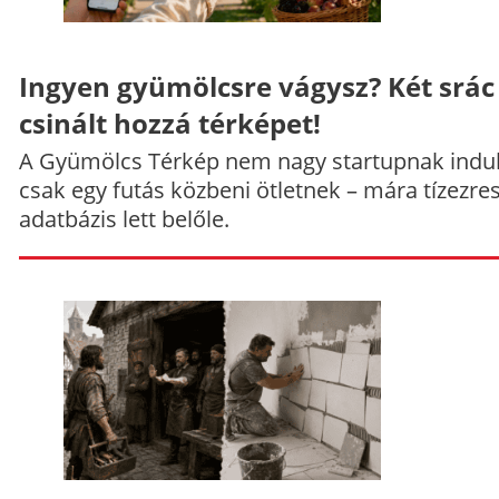
Ingyen gyümölcsre vágysz? Két srác
csinált hozzá térképet!
A Gyümölcs Térkép nem nagy startupnak indul
csak egy futás közbeni ötletnek – mára tízezre
adatbázis lett belőle.