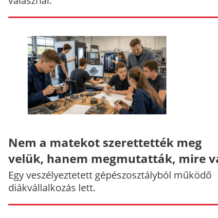
válasznál.
Nem a matekot szerettették meg
velük, hanem megmutatták, mire v
Egy veszélyeztetett gépészosztályból működő
diákvállalkozás lett.