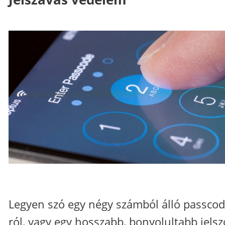
Legyen szó egy négy számból álló passcod
ról, vagy egy hosszabb, bonyolultabb jelsz