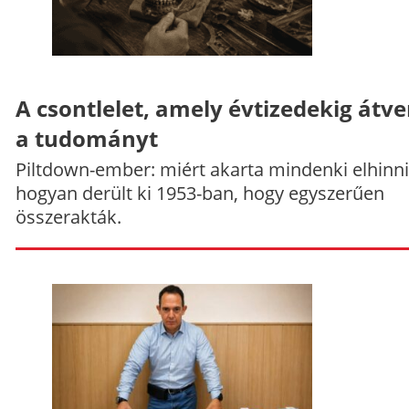
A csontlelet, amely évtizedekig átve
a tudományt
Piltdown-ember: miért akarta mindenki elhinni
hogyan derült ki 1953-ban, hogy egyszerűen
összerakták.