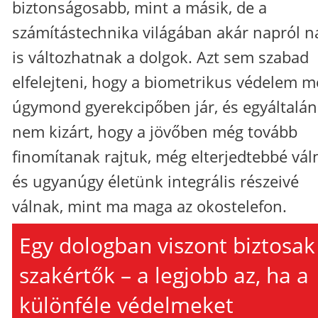
biztonságosabb, mint a másik, de a
számítástechnika világában akár napról n
is változhatnak a dolgok. Azt sem szabad
elfelejteni, hogy a biometrikus védelem m
úgymond gyerekcipőben jár, és egyáltalán
nem kizárt, hogy a jövőben még tovább
finomítanak rajtuk, még elterjedtebbé vál
és ugyanúgy életünk integrális részeivé
válnak, mint ma maga az okostelefon.
Egy dologban viszont biztosak
szakértők – a legjobb az, ha a
különféle védelmeket