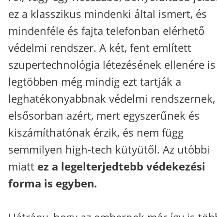
ez a klasszikus mindenki által ismert, és
mindenféle és fajta telefonban elérhető
védelmi rendszer. A két, fent említett
szupertechnológia létezésének ellenére is
legtöbben még mindig ezt tartják a
leghatékonyabbnak védelmi rendszernek,
elsősorban azért, mert egyszerűnek és
kiszámíthatónak érzik, és nem függ
semmilyen high-tech kütyütől. Az utóbbi
miatt
ez a legelterjedtebb védekezési
forma is egyben.
Hátrány, hogy az embernek már így is töb