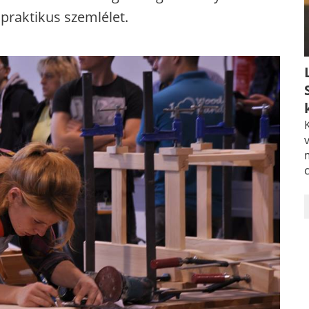
praktikus szemlélet.
K
v