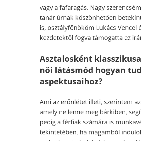
vagy a fafaragás. Nagy szerencsém
tanár úrnak köszönhetően beteki
is, osztályfőnököm Lukács Vencel 
kezdetektől fogva támogatta ez ir
Asztalosként klasszikusa
női látásmód hogyan tu
aspektusaihoz?
Ami az erőnlétet illeti, szerintem a
amely ne lenne meg bárkiben, segí
pedig a férfiak számára is munkav
tekintetében, ha magamból indulok