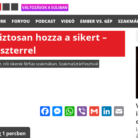
VÁLTOZÁSOK A SULIBAN
RK
FORYOU
PODCAST
VIDEÓ
EMBER VS. GÉP
SZAKMÁ
biztosan hozza a sikert –
Eszterrel
r
,
női sikerek férfias szakmában
,
SzakmaSztárFesztivál
Facebook
Messenger
WhatsApp
Viber
Gmail
Linke
Em
L
 1 percben
á