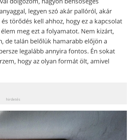
 fával dolgozom, nagyon bensőséges
anyaggal, legyen szó akár pallóról, akár
t és törődés kell ahhoz, hogy ez a kapcsolat
 élem meg ezt a folyamatot. Nem kizárt,
an, de talán belőlük hamarabb előjön a
 persze legalább annyira fontos. Én sokat
zem, hogy az olyan formát ölt, amivel
_
hirdetés