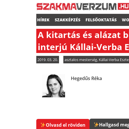
HÍREK
SZAKKÉPZÉS
FELSŐOKTATÁS
WO
A kitartás és alázat 
interjú Kállai-Verba 
2019. 03. 20.
asztalos mesterség
,
Kállai-Verba Eszte
Hegedűs Réka
Hallgasd meg
Olvasd el röviden