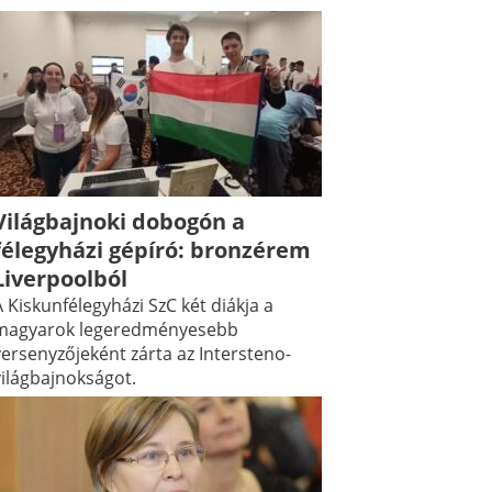
Világbajnoki dobogón a
félegyházi gépíró: bronzérem
Liverpoolból
 Kiskunfélegyházi SzC két diákja a
magyarok legeredményesebb
versenyzőjeként zárta az Intersteno-
világbajnokságot.