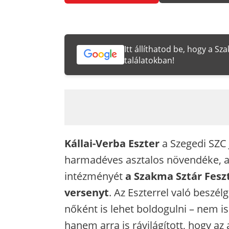
Itt állíthatod be, hogy a S
találatokban!
Kállai-Verba Eszter
a Szegedi SZC 
harmadéves asztalos növendéke, ak
intézményét
a Szakma Sztár Feszt
versenyt
. Az Eszterrel való beszé
nőként is lehet boldogulni – nem i
hanem arra is rávilágított, hogy a