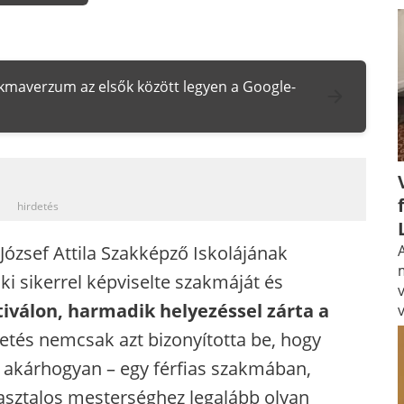
zakmaverzum az elsők között legyen a Google-
_
hirdetés
József Attila Szakképző Iskolájának
A
i sikerrel képviselte szakmáját és
iválon, harmadik helyezéssel zárta a
lgetés nemcsak azt bizonyította be, hogy
s akárhogyan – egy férfias szakmában,
z asztalos mesterséghez legalább olyan