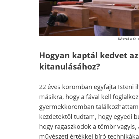
Készül a fa 
Hogyan kaptál kedvet az
kitanulásához?
22 éves koromban egyfajta Isteni ih
másikra, hogy a fával kell foglalk
gyermekkoromban találkozhattam 
kezdetektől tudtam, hogy egyedi bú
hogy ragaszkodok a tömör vagyis, a
művészeti értékkel bíró technikákat