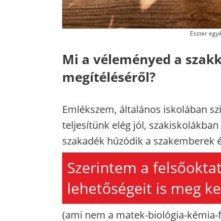
Eszter egyi
Mi a véleményed a szakké
megítéléséről?
Emlékszem, általános iskolában szin
teljesítünk elég jól, szakiskolákba
szakadék húzódik a szakemberek és
Szerintem a felsőokta
lehetőségeit is meg ke
(ami nem a matek-biológia-kémia-f