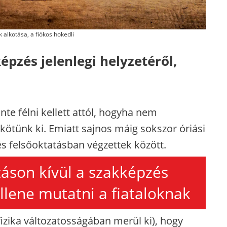
k alkotása, a fiókos hokedli
pzés jelenlegi helyzetéről,
te félni kellett attól, hogyha nem
n kötünk ki. Emiatt sajnos máig sokszor óriási
 felsőoktatásban végzettek között.
táson kívül a szakképzés
llene mutatni a fiataloknak
izika változatosságában merül ki), hogy