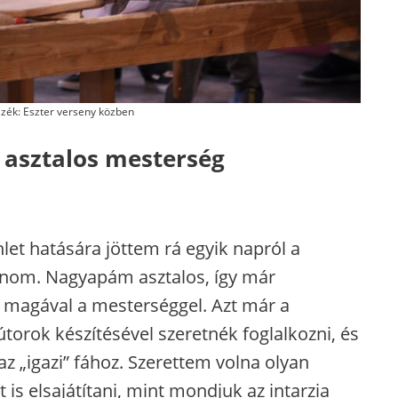
szék: Eszter verseny közben
 asztalos mesterség
let hatására jöttem rá egyik napról a
oznom. Nagyapám asztalos, így már
magával a mesterséggel. Azt már a
torok készítésével szeretnék foglalkozni, és
z „igazi” fához. Szerettem volna olyan
 is elsajátítani, mint mondjuk az intarzia