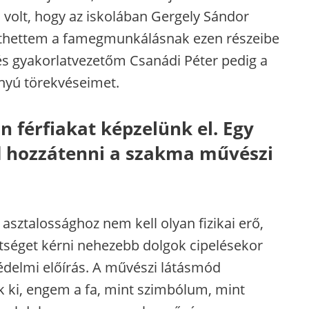
 volt, hogy az iskolában Gergely Sándor
nthettem a famegmunkálásnak ezen részeibe
és gyakorlatvezetőm Csanádi Péter pedig a
ányú törekvéseimet.
n férfiakat képzelünk el. Egy
d hozzátenni a szakma művészi
z asztalossághoz nem kell olyan fizikai erő,
tséget kérni nehezebb dolgok cipelésekor
édelmi előírás. A művészi látásmód
 ki, engem a fa, mint szimbólum, mint