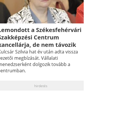
Lemondott a Székesfehérvári
Szakképzési Centrum
kancellárja, de nem távozik
ulcsár Szilvia hat év után adta vissza
ezetői megbízását. Vállalati
menedzserként dolgozik tovább a
centrumban.
hirdetés