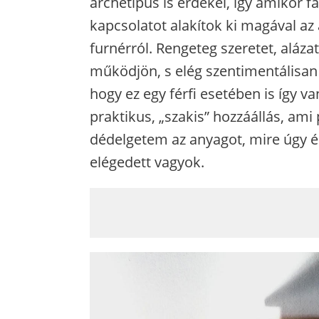
archetípus is érdekel, így amikor
kapcsolatot alakítok ki magával az 
furnérról. Rengeteg szeretet, aláza
működjön, s elég szentimentálisan
hogy ez egy férfi esetében is így v
praktikus, „szakis” hozzáállás, ami
dédelgetem az anyagot, mire úgy ér
elégedett vagyok.