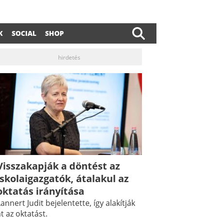
K
SOCIAL
SHOP
hirdetés
Visszakapják a döntést az
dIn
ail
iskolaigazgatók, átalakul az
oktatás irányítása
annert Judit bejelentette, így alakítják
t az oktatást.